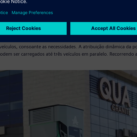
um ritmo robusto. De acordo com as projeções atuais, a infraest
pera que até dois milhões de carros elétricos estejam a circular
ínua (CC) de alta potência da Siemens, com uma potência nomi
sso de carregamento é automaticamente adaptado aos veículos li
s veículos, consoante as necessidades. A atribuição dinâmica da 
odem ser carregados até três veículos em paralelo. Recorrendo