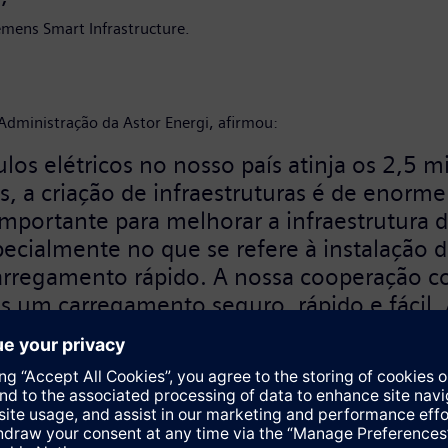
emens Smart Infrastructure.
 Administração da Astor Energi, afirmou:
los elétricos no nosso país atinja os 2,5
cos, a criação de infraestruturas é de enor
mportante para melhorar a infraestrutura 
specialmente no que se refere à instalação
carregamento rápido. A nossa cooperação 
cos um carregamento seguro, rápido e fácil.
 nosso país em matéria de eficiência energ