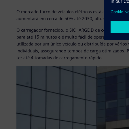
O mercado turco de veículos elétricos está a crescer a 
aumentará em cerca de 50% até 2030, altura em que se es
O carregador fornecido, o SICHARGE D de corrente cont
para até 15 minutos e é muito fácil de operar. O proce
utilizada por um único veículo ou distribuída por vário
individuais, assegurando tempos de carga otimizados. P
ter até 4 tomadas de carregamento rápido.