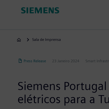
Passar
para
o
conteúdo
principal
Sala de Imprensa
Press Release
23 Janeiro 2024
Smart Infrast
Siemens Portugal 
elétricos para a T