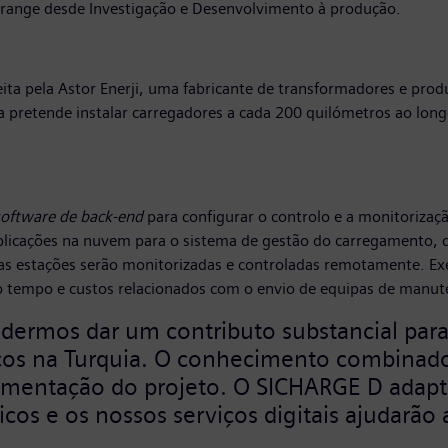
abrange desde Investigação e Desenvolvimento à produção.
eita pela Astor Enerji, uma fabricante de transformadores e produ
pretende instalar carregadores a cada 200 quilómetros ao longo
software de back-end
para configurar o controlo e a monitoriza
r aplicações na nuvem para o sistema de gestão do carregament
tas estações serão monitorizadas e controladas remotamente. E
o tempo e custos relacionados com o envio de equipas de manut
odermos dar um contributo substancial para
icos na Turquia. O conhecimento combinado
lementação do projeto. O SICHARGE D adapt
icos e os nossos serviços digitais ajudarão
,