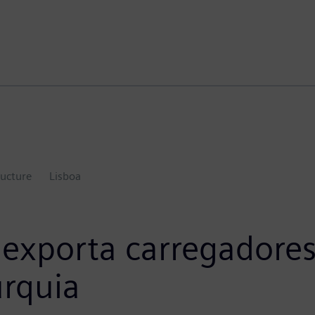
ructure
Lisboa
exporta carregadores
urquia