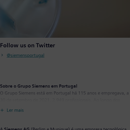
Follow us on Twitter
@siemensportugal
Sobre o Grupo Siemens em Portugal
O Grupo Siemens está em Portugal há 115 anos e empregava, a
30 de setembro de 2021, 2.949 profissionais. Ao longo dos
últimos anos, a empresa sedeou no país vários centros de
Ler mais
competência mundiais nas áreas da energia, indústria,
infraestruturas, tecnologias de informação e serviços
partilhados, que exportam soluções e serviços made in Portugal
A
Siemens AG
(Berlim e Munique) é uma empresa tecnológica