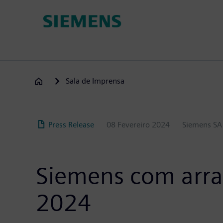
Passar
para
o
conteúdo
principal
Sala de Imprensa
Press Release
08 Fevereiro 2024
Siemens SA
Siemens com arra
2024