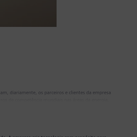
m, diariamente, os parceiros e clientes da empresa
ntros de competência mundiais nas áreas da energia,
n Portugal para mais de 70 países nos cinco