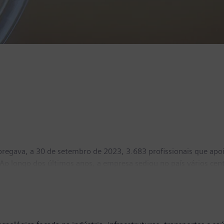
egava, a 30 de setembro de 2023, 3.683 profissionais que apoia
. Ao longo dos últimos anos, a empresa sediou no país vários ce
 e serviços partilhados, que exportam soluções e serviços made i
ns.pt
ou
https://twitter.com/SiemensPortugal
.