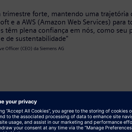
 trimestre forte, mantendo uma trajetória
oft e a AWS (Amazon Web Services) para torn
tes têm plena confiança em nós, como seu p
 e de sustentabilidade"
ive Officer (CEO) da Siemens AG