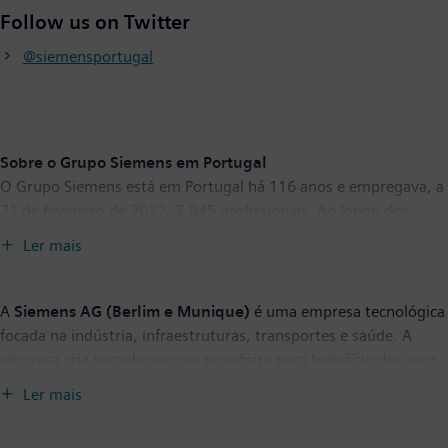
Follow us on Twitter
@siemensportugal
Sobre o Grupo Siemens em Portugal
O Grupo Siemens está em Portugal há 116 anos e empregava, a
21 de fevereiro de 2022, 3.045 profissionais. Ao longo dos
últimos anos, a empresa sediou no país vários centros de
Ler mais
competência mundiais nas áreas da energia, indústria,
infraestruturas, tecnologias de informação e serviços
partilhados, que exportam soluções e serviços
made in
Portugal
A
Siemens AG (Berlim e Munique)
é uma empresa tecnológica
para os cinco continentes. Para mais informações visite
focada na indústria, infraestruturas, transportes e saúde. A
www.siemens.pt
ou
https://twitter.com/SiemensPortugal
empresa cria tecnologia com propósito para benefício dos seus
clientes - sejam fábricas com maior eficiência de recursos,
Ler mais
cadeias de aprovisionamento resilientes, edifícios e redes mais
inteligentes, transportes mais sustentáveis e confortáveis, ou