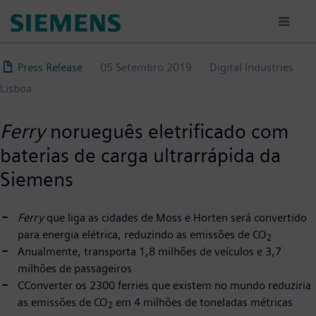
Passar
para
o
conteúdo
Press Release
05 Setembro 2019
Digital Industries
principal
Lisboa
Ferry
norueguês eletrificado com
baterias de carga ultrarrápida da
Siemens
Ferry
que liga as cidades de Moss e Horten será convertido
para energia elétrica, reduzindo as emissões de CO
2
Anualmente, transporta 1,8 milhões de veículos e 3,7
milhões de passageiros
CConverter os 2300 ferries que existem no mundo reduziria
as emissões de CO
em 4 milhões de toneladas métricas
2