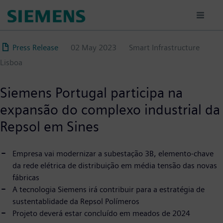
Skip
to
main
content
Press Release
02 May 2023
Smart Infrastructure
Lisboa
Siemens Portugal participa na
expansão do complexo industrial da
Repsol em Sines
Empresa vai modernizar a subestação 3B, elemento-chave
da rede elétrica de distribuição em média tensão das novas
fábricas
A tecnologia Siemens irá contribuir para a estratégia de
sustentablidade da Repsol Polímeros
Projeto deverá estar concluído em meados de 2024