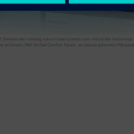
rt Siemens een volledig nieuw totaalsysteem voor industriële bediening
fied en Simatic HMI Unified Comfort Panels, de nieuwe generatie HMI-pane