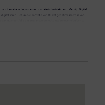
transformatie in de proces- en discrete industrieën aan. Met zijn Digital
igitaliseren. Het unieke portfolio van DI, dat geoptimaliseerd is voor
s toe aan haar portfolio om geavanceerde toekomstige technologieën te
 dienst.