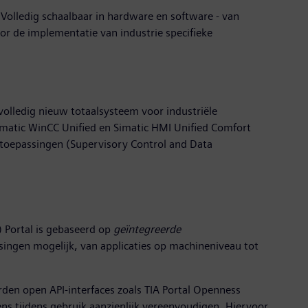
Volledig schaalbaar in hardware en software - van
r de implementatie van industrie specifieke
olledig nieuw totaalsysteem voor industriële
Simatic WinCC Unified en Simatic HMI Unified Comfort
toepassingen (Supervisory Control and Data
) Portal is gebaseerd op
geïntegreerde
ingen mogelijk, van applicaties op machineniveau tot
den open API-interfaces zoals TIA Portal Openness
s tijdens gebruik aanzienlijk vereenvoudigen. Hiervoor