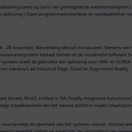
ualisatiesysteem op basis van geïntegreerde webtechnologieën | 
A-oplossing | Open programmeerinterfaces en optiepakketten voo
26 - 28 november, Neurenberg Messe) introduceert Siemens een v
ualisatiesysteem bestaat initieel uit de visualisatie-software 
 systeem biedt de gebruiker een oplossing voor HMI- en SCADA-
voor scenario's als Industrial Edge, Cloud en Augmented Reality.
are Simatic WinCC Unified in TIA (Totally Integrated Automation
oge schaalbaarheid van het nieuwe platform maakt totaaloploss
s voornamelijk de openheid van het systeem voorop. Hiertoe wer
ering mogelijk maken en anderzijds de uitwisseling van gegeven