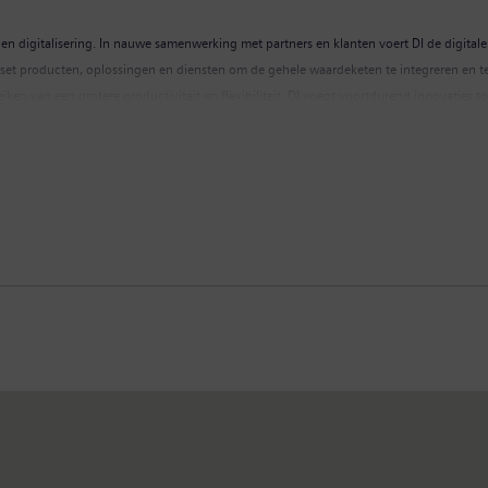
 en digitalisering. In nauwe samenwerking met partners en klanten voert DI de digitale 
set producten, oplossingen en diensten om de gehele waardeketen te integreren en te d
reiken van een grotere productiviteit en flexibiliteit. DI voegt voortdurend innovatie
oor in Neurenberg, Duitsland, en heeft internationaal ongeveer 75.000 medewerkers in