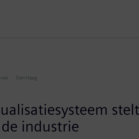
tries
Den Haag
alisatiesysteem stel
de industrie