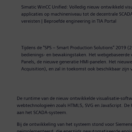
Simatic WinCC Unified: Volledig nieuw ontwikkeld vis
applicaties op machineniveau tot de decentrale SCAD
vereisten | Beproefde engineering in TIA Portal
Tijdens de "SPS – Smart Production Solutions" 2019 (
bedienings- en bewakingstaken. Het webgebaseerde vis
Panels, de nieuwe generatie HMI-panelen. Het nieuwe
Acquisition), en zal in toekomst ook beschikbaar zijn 
De runtime van de nieuw ontwikkelde visualisatie-softw
webtechnologieën zoals HTML5, SVG en JavaScript. De h
aan het SCADA-systeem.
Bij de ontwikkeling van het systeem stond voor Siemen
geïmplementeerd, die enerzijds geautomatiseerde engine