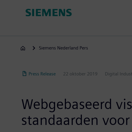
Overslaan
en
naar
de
inhoud
gaan
Siemens Nederland Pers
Press Release
22 oktober 2019
Digital Indus
Webgebaseerd visu
standaarden voor 