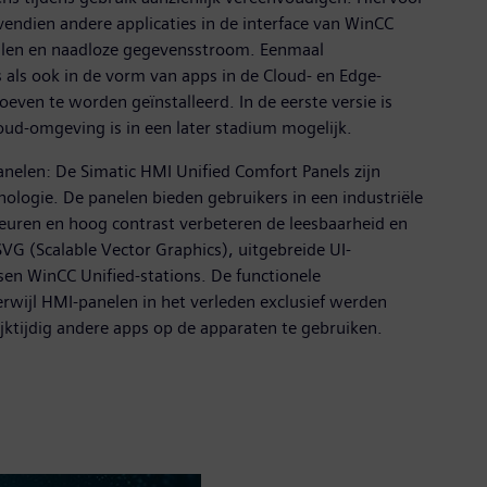
endien andere applicaties in de interface van WinCC
talen en naadloze gegevensstroom. Eenmaal
ls ook in de vorm van apps in de Cloud- en Edge-
ven te worden geïnstalleerd. In de eerste versie is
oud-omgeving is in een later stadium mogelijk.
elen: De Simatic HMI Unified Comfort Panels zijn
ologie. De panelen bieden gebruikers in een industriële
leuren en hoog contrast verbeteren de leesbaarheid en
VG (Scalable Vector Graphics), uitgebreide UI-
sen WinCC Unified-stations. De functionele
rwijl HMI-panelen in het verleden exclusief werden
jktijdig andere apps op de apparaten te gebruiken.