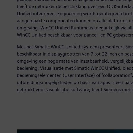
heeft de gebruiker de beschikking over een ODK-interfa
Unified integreren. Engineering wordt geïntegreerd i
aangemaakte componenten kunnen op alle platforms opni
omgeving. WinCC Unified Runtime is toegankelijk via all
WinCC Unified beschikbaar voor paneel- en PC-gebaseerd
Met het Simatic WinCC Unified-systeem presenteert Sie
beschikbaar in displaygrootten van 7 tot 22 inch en bes
omgeving een hoge mate van inzetbaarheid, vergelijkbaa
bediening. Visualisatie met Simatic WinCC Unified, bie
bedieningselementen (User Interface) of "collaboration
uitbreidingsmogelijkheden op basis van apps is een par
gebruikt voor visualisatie-software, biedt Siemens met 