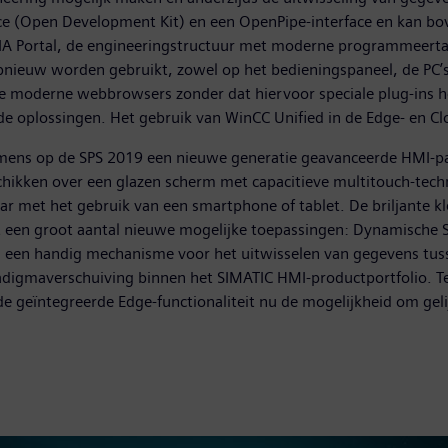
ce (Open Development Kit) en een OpenPipe-interface en kan bov
n TIA Portal, de engineeringstructuur met moderne programmeer
euw worden gebruikt, zowel op het bedieningspaneel, de PC’s a
e moderne webbrowsers zonder dat hiervoor speciale plug-ins hoe
e oplossingen. Het gebruik van WinCC Unified in de Edge- en Cl
mens op de SPS 2019 een nieuwe generatie geavanceerde HMI-pan
chikken over een glazen scherm met capacitieve multitouch-techn
r met het gebruik van een smartphone of tablet. De briljante k
dt een groot aantal nieuwe mogelijke toepassingen: Dynamische S
", een handig mechanisme voor het uitwisselen van gegevens tus
adigmaverschuiving binnen het SIMATIC HMI-productportfolio. Te
de geïntegreerde Edge-functionaliteit nu de mogelijkheid om geli