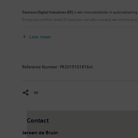
Siemens Digital Industries (DI)
is een innovatieleider in automatisering
Enterprise portfolio biedt DI bedrijven van elke omvang een end-to-end 
de specifieke behoeften van elke sector, ondersteunt klanten bij het be
integreren. Siemens Digital Industries heeft zijn wereldwijde hoofdkant
Lees meer
Reference Number:
PR2019101816nl
Contact
Jeroen de Bruin