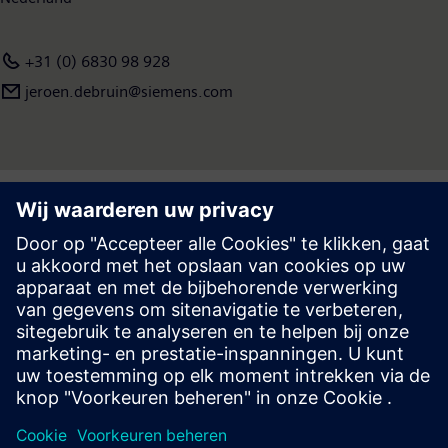
+31 (0) 6830 98 928
jeroen.debruin@siemens.com
Pers & Nieuws | Bedrijf | Siemens
© Siemens 1996 – 2026
Corporate Information
Privacy Policy
Cookie Policy