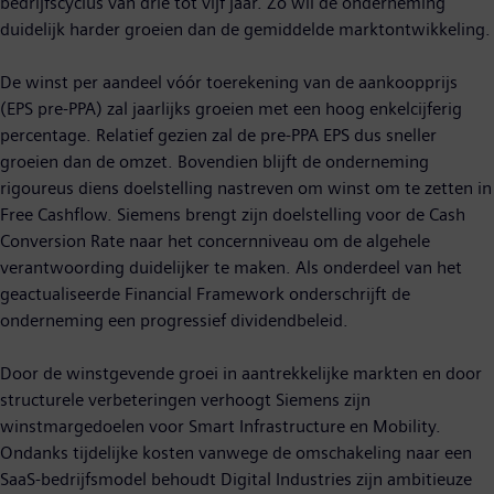
bedrijfscyclus van drie tot vijf jaar. Zo wil de onderneming
duidelijk harder groeien dan de gemiddelde marktontwikkeling.
De winst per aandeel vóór toerekening van de aankoopprijs
(EPS pre-PPA) zal jaarlijks groeien met een hoog enkelcijferig
percentage. Relatief gezien zal de pre-PPA EPS dus sneller
groeien dan de omzet. Bovendien blijft de onderneming
rigoureus diens doelstelling nastreven om winst om te zetten in
Free Cashflow. Siemens brengt zijn doelstelling voor de Cash
Conversion Rate naar het concernniveau om de algehele
verantwoording duidelijker te maken. Als onderdeel van het
geactualiseerde Financial Framework onderschrijft de
onderneming een progressief dividendbeleid.
Door de winstgevende groei in aantrekkelijke markten en door
structurele verbeteringen verhoogt Siemens zijn
winstmargedoelen voor Smart Infrastructure en Mobility.
Ondanks tijdelijke kosten vanwege de omschakeling naar een
SaaS-bedrijfsmodel behoudt Digital Industries zijn ambitieuze