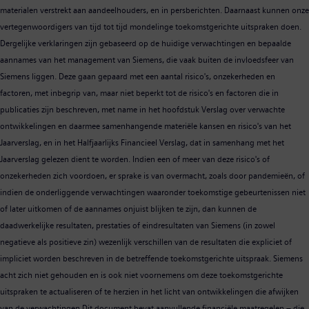
materialen verstrekt aan aandeelhouders, en in persberichten. Daarnaast kunnen onze
vertegenwoordigers van tijd tot tijd mondelinge toekomstgerichte uitspraken doen.
Dergelijke verklaringen zijn gebaseerd op de huidige verwachtingen en bepaalde
aannames van het management van Siemens, die vaak buiten de invloedsfeer van
Siemens liggen. Deze gaan gepaard met een aantal risico's, onzekerheden en
factoren, met inbegrip van, maar niet beperkt tot de risico's en factoren die in
publicaties zijn beschreven, met name in het hoofdstuk Verslag over verwachte
ontwikkelingen en daarmee samenhangende materiële kansen en risico's van het
Jaarverslag, en in het Halfjaarlijks Financieel Verslag, dat in samenhang met het
Jaarverslag gelezen dient te worden. Indien een of meer van deze risico's of
onzekerheden zich voordoen, er sprake is van overmacht, zoals door pandemieën, of
indien de onderliggende verwachtingen waaronder toekomstige gebeurtenissen niet
of later uitkomen of de aannames onjuist blijken te zijn, dan kunnen de
daadwerkelijke resultaten, prestaties of eindresultaten van Siemens (in zowel
negatieve als positieve zin) wezenlijk verschillen van de resultaten die expliciet of
impliciet worden beschreven in de betreffende toekomstgerichte uitspraak. Siemens
acht zich niet gehouden en is ook niet voornemens om deze toekomstgerichte
uitspraken te actualiseren of te herzien in het licht van ontwikkelingen die afwijken
van de verwachtingen.Dit document bevat aanvullende financiële maatregelen – die