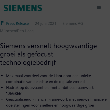
Overslaan
en
naar
de
Press Release
24 juni 2021
Siemens AG
inhoud
München/Den Haag
gaan
Siemens versnelt hoogwaardige
groei als gefocust
technologiebedrijf
Maximaal voordeel voor de klant door een unieke
combinatie van de echte en de digitale wereld
Nadruk op duurzaamheid met ambitieus raamwerk
"DEGREE"
Geactualiseerd Financial Framework met nieuwe financiële
doelstellingen voor snellere en hoogwaardige groei