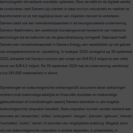
technologieën die tastbare voordelen opleveren. Door de reële en de digitale wereld
te combineren, stelt Siemens zijn klanten in staat om hun industrieën en markten te
transformeren en zo het dagelijkse leven van miljarden mensen te verbeteren.
Siemens bezit ook een meerderheidsaandeel in de beursgenoteerde onderneming
Siemens Healthineers, een wereldwijd toonaangevende leverancier van medische
technologie die de toekomst van de gezondheidszorg vormgeeft. Daarnaast heeft
Siemens een minderheidsaandeel in Siemens Energy, een wereldleider op het gebied
van energietransmissie en -opwekking. In boekjaar 2020, eindigend op 30 september
2020, behaalde het Siemens-concern een omzet van EUR 55,3 miljard en een netto
winst van EUR 4,2 miljard. Per 30 september 2020 had de onderneming wereldwijd
circa 293.000 medewerkers in dienst.
Opmerkingen en toekomstgerichte verklaringenDit document bevat verklaringen
omtrent onze toekomstige zakelijke en financiële resultaten en toekomstige
gebeurtenissen of ontwikkelingen waarbij Siemens betrokken is, die mogelijk
toekomstgerichte uitspraken bevatten. Deze uitspraken kunnen worden herkend aan
woorden als 'verwachten', 'willen', 'anticiperen', 'beogen', 'plannen', 'geloven', 'streven',
'inschatten', 'zullen', 'ramen' of woorden van vergelijkbare strekking. Mogelijk doen
wij ook toekomstgerichte uitspraken in andere rapporten, in presentaties, in