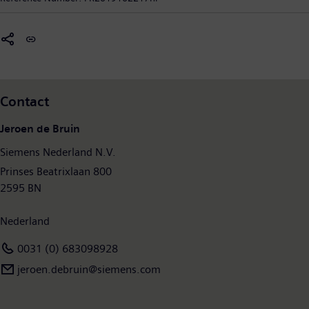
planeet. SI creëert omgevingen met zorg. Siemens Smart Infrastructure heeft zijn
wereldwijde hoofdkantoor in Zug, Zwitserland, en heeft wereldwijd ongeveer 71.000
werknemers in dienst.
Contact
Jeroen de Bruin
Siemens Nederland N.V.
Prinses Beatrixlaan 800
2595 BN
Nederland
0031 (0) 683098928
jeroen.debruin@siemens.com