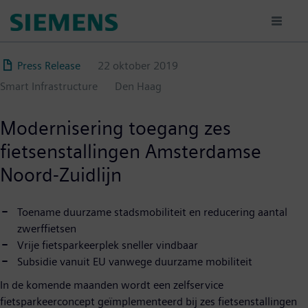
Overslaan
en
naar
de
Press Release
22 oktober 2019
inhoud
Smart Infrastructure
Den Haag
gaan
Modernisering toegang zes
fietsenstallingen Amsterdamse
Noord-Zuidlijn
Toename duurzame stadsmobiliteit en reducering aantal
zwerffietsen
Vrije fietsparkeerplek sneller vindbaar
Subsidie vanuit EU vanwege duurzame mobiliteit
In de komende maanden wordt een zelfservice
fietsparkeerconcept geïmplementeerd bij zes fietsenstallingen