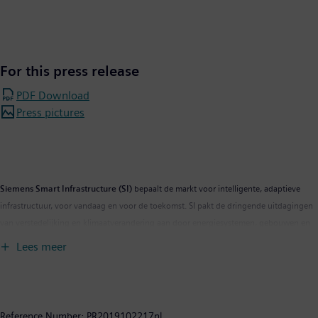
For this press release
PDF Download
Press pictures
Siemens Smart Infrastructure (SI)
bepaalt de markt voor intelligente, adaptieve
infrastructuur, voor vandaag en voor de toekomst. SI pakt de dringende uitdagingen
van verstedelijking en klimaatverandering aan door energiesystemen, gebouwen en
industrieën met elkaar te verbinden. Als single source leverancier biedt SI klanten een
Lees meer
uitgebreid end-to-end portfolio - met producten, systemen, oplossingen en diensten
van stroomopwekking tot aan verbruik. Met een steeds meer gedigitaliseerd
ecosysteem helpt de onderneming haar klanten om te floreren en gemeenschappen
zich te ontwikkelen, en tegelijkertijd bij te dragen aan de bescherming van de
Reference Number:
PR2019102217nl