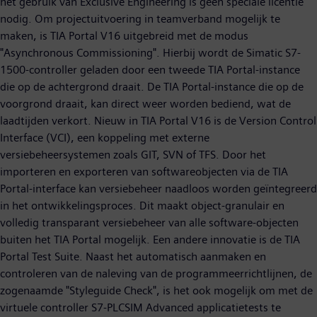
het gebruik van Exclusive Engineering is geen speciale licentie
nodig. Om projectuitvoering in teamverband mogelijk te
maken, is TIA Portal V16 uitgebreid met de modus
"Asynchronous Commissioning". Hierbij wordt de Simatic S7-
1500-controller geladen door een tweede TIA Portal-instance
die op de achtergrond draait. De TIA Portal-instance die op de
voorgrond draait, kan direct weer worden bediend, wat de
laadtijden verkort. Nieuw in TIA Portal V16 is de Version Control
Interface (VCI), een koppeling met externe
versiebeheersystemen zoals GIT, SVN of TFS. Door het
importeren en exporteren van softwareobjecten via de TIA
Portal-interface kan versiebeheer naadloos worden geïntegreerd
in het ontwikkelingsproces. Dit maakt object-granulair en
volledig transparant versiebeheer van alle software-objecten
buiten het TIA Portal mogelijk. Een andere innovatie is de TIA
Portal Test Suite. Naast het automatisch aanmaken en
controleren van de naleving van de programmeerrichtlijnen, de
zogenaamde "Styleguide Check", is het ook mogelijk om met de
virtuele controller S7-PLCSIM Advanced applicatietests te