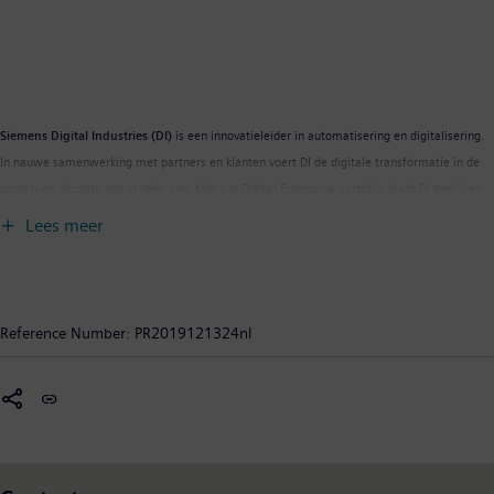
Siemens Digital Industries (DI)
is een innovatieleider in automatisering en digitalisering.
In nauwe samenwerking met partners en klanten voert DI de digitale transformatie in de
proces- en discrete industrieën aan. Met zijn Digital Enterprise portfolio biedt DI bedrijven
van elke omvang een end-to-end set producten, oplossingen en diensten om de gehele
Lees meer
waardeketen te integreren en te digitaliseren. Het unieke portfolio van DI, dat
geoptimaliseerd is voor de specifieke behoeften van elke sector, ondersteunt klanten bij het
bereiken van een grotere productiviteit en flexibiliteit. DI voegt voortdurend innovaties toe
aan haar portfolio om geavanceerde toekomstige technologieën te integreren. Siemens
Reference Number:
PR2019121324nl
Digital Industries heeft zijn wereldwijde hoofdkantoor in Neurenberg, Duitsland, en heeft
internationaal ongeveer 75.000 medewerkers in dienst.