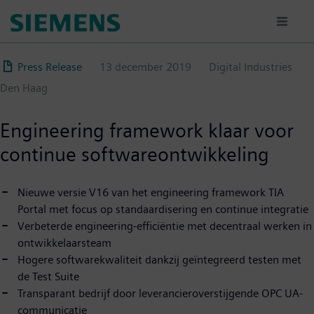
Overslaan
en
naar
de
Press Release
13 december 2019
Digital Industries
inhoud
Den Haag
gaan
Engineering framework klaar voor
continue softwareontwikkeling
Nieuwe versie V16 van het engineering framework TIA
Portal met focus op standaardisering en continue integratie
Verbeterde engineering-efficiëntie met decentraal werken in
ontwikkelaarsteam
Hogere softwarekwaliteit dankzij geïntegreerd testen met
de Test Suite
Transparant bedrijf door leverancieroverstijgende OPC UA-
communicatie