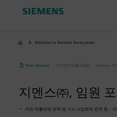
주
요
콘
텐
츠
로
건
Welcome to Siemens Korea press
너
뛰
기
Press Release
2019년 02월 08일
Siemens A
지멘스㈜, 임원 포
마틴 테를린덴 전력 및 가스 사업본부 전무 등… 이