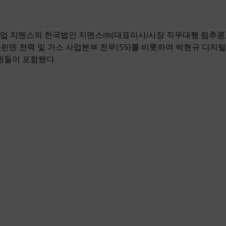
업 지멘스의 한국법인 지멘스㈜(대표이사/사장 직무대행 럼추콩)는
린덴 전력 및 가스 사업본부 전무(55)를 비롯하여 박현규 디지털
임원들이 포함됐다.