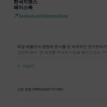
한국지멘스
페이스북
facebook.com/Siemens.Korea
독일 베를린과 뮌헨에 본사를 둔 세계적인 전기전자기업
성장해 왔다. 전 세계를 무대로 사업을 펼치고 있는 
역량을 집중하고 있다. 독립 조직 지멘스 모빌리티는 
사인 지멘스 헬시니어스와 지멘스-가메사 리뉴어블 에
더보기
경 솔루션 분야에서도 업계 리더다. 지멘스는 2019 
다. (2019년 9월 말 기준) 1950년대 국내에 
활동에 앞장서고 있다. 또한 국내에서 다양한 사회공헌
www.siemens.co.kr
고유 번호
KRPR2020071510KO