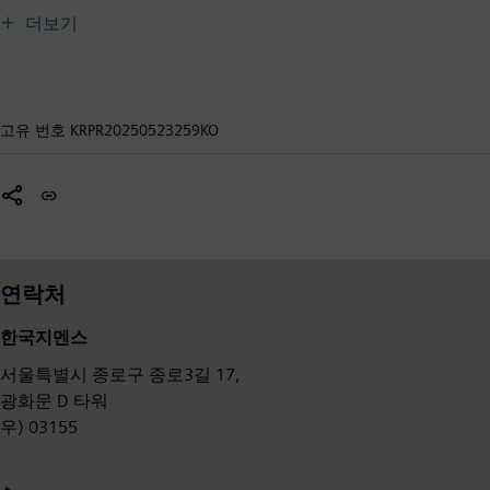
시키는 기술을 만드는 것이다. 현실과 디지털 세계를 결합함으
더보기
로써 지멘스는 고객이 디지털 전환과 지속 가능성을 가속화하
고, 더 살기 좋은 도시와 높은 효율의 공장, 지속 가능한 교통을
만들어 나간다. 산업용 AI 분야를 선도하는 지멘스는 산업현장에
대한 오랜 경험과 깊은 전문성을 바탕으로 다양한 분야의 고객들
고유 번호
KRPR20250523259KO
이 생성형 AI를 비롯한 첨단 기술을 효과적으로 활용하고 실질적
가치를 창출할 수 있도록 지원한다. 지멘스는 글로벌 의료 기술
기업이자 상장 계열사인 지멘스 헬시니어스의 최대 지분을 보유
하고 있다. 2024년 9월 30일 기준 전 세계에서 약 31만 2000여
명의 직원들이 근무하고 있다.
1950년대 국내에 진출한 한국지멘스는 선진기술과 글로벌 경험
연락처
을 바탕으로 국내 기업과의 상생을 위한 다양한 사업 협력과 적
극적인 투자, 개발 활동에 앞장서고 있다. 또한 국내에서 다양한
한국지멘스
사회공헌 활동을 펼치는 한편, 한국의 우수한 인재 양성을 위해
서울특별시 종로구 종로3길 17,
국내 여러 대학들과 산학협력 관계를 맺고 있다.
광화문 D 타워
www.siemens.co.kr
우) 03155