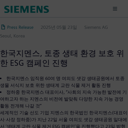
주
요
콘
텐
Press Release
2025년 05월 23일
Siemens AG
츠
Seoul, Korea
로
건
너
한국지멘스, 토종 생태 환경 보호 위
뛰
한 ESG 캠페인 진행
기
한국지멘스 임직원 60여 명 여의도 샛강 생태공원에서 토종
생물 서식지 보호 위한 생태계 교란 식물 제거 활동 진행
정하중 한국지멘스 대표이사, “사회의 지속 가능한 발전에 기
여하고자 하는 지멘스의 비전에 발맞춰 다양한 지속 가능 경영
활동 전개해 나갈 것”
세계적인 기술 선도 기업 지멘스의 한국법인 한국지멘스(대표이
사·사장 정하중)가 지난 22일 서울 여의도 샛강 생태공원 일대에
서 ‘생태계 교란 식물 제거 ESG 캠페인’을 진행했다고 23일 밝혔