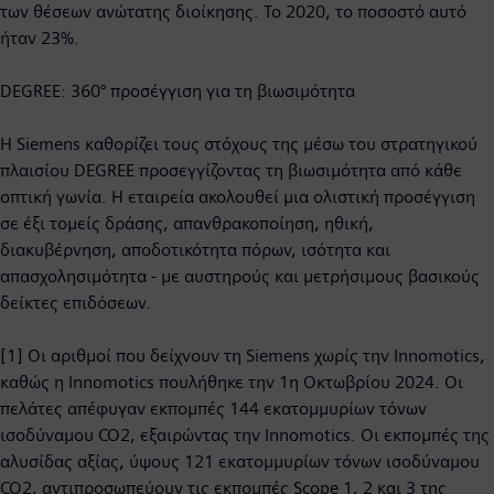
των θέσεων ανώτατης διοίκησης. Το 2020, το ποσοστό αυτό
ήταν 23%.
DEGREE: 360° προσέγγιση για τη βιωσιμότητα
Η Siemens καθορίζει τους στόχους της μέσω του στρατηγικού
πλαισίου DEGREE προσεγγίζοντας τη βιωσιμότητα από κάθε
οπτική γωνία. Η εταιρεία ακολουθεί μια ολιστική προσέγγιση
σε έξι τομείς δράσης, απανθρακοποίηση, ηθική,
διακυβέρνηση, αποδοτικότητα πόρων, ισότητα και
απασχολησιμότητα - με αυστηρούς και μετρήσιμους βασικούς
δείκτες επιδόσεων.
[1] Οι αριθμοί που δείχνουν τη Siemens χωρίς την Innomotics,
καθώς η Innomotics πουλήθηκε την 1η Οκτωβρίου 2024. Οι
πελάτες απέφυγαν εκπομπές 144 εκατομμυρίων τόνων
ισοδύναμου CO2, εξαιρώντας την Innomotics. Οι εκπομπές της
αλυσίδας αξίας, ύψους 121 εκατομμυρίων τόνων ισοδύναμου
CO2, αντιπροσωπεύουν τις εκπομπές Scope 1, 2 και 3 της