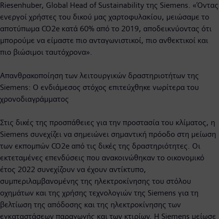
Riesenhuber, Global Head of Sustainability της Siemens. «Όντας
ενεργοί χρήστες του δικού μας χαρτοφυλακίου, μειώσαμε το
αποτύπωμα CO2e κατά 60% από το 2019, αποδεικνύοντας ότι
μπορούμε να είμαστε πιο ανταγωνιστικοί, πιο ανθεκτικοί και
πιο βιώσιμοι ταυτόχρονα».
Απανθρακοποίηση των λειτουργικών δραστηριοτήτων της
Siemens: Ο ενδιάμεσος στόχος επιτεύχθηκε νωρίτερα του
χρονοδιαγράμματος
Στις δικές της προσπάθειες για την προστασία του κλίματος, η
Siemens συνεχίζει να σημειώνει σημαντική πρόοδο στη μείωση
των εκπομπών CO2e από τις δικές της δραστηριότητες. Οι
εκτεταμένες επενδύσεις που ανακοινώθηκαν το οικονομικό
έτος 2022 συνεχίζουν να έχουν αντίκτυπο,
συμπεριλαμβανομένης της ηλεκτροκίνησης του στόλου
οχημάτων και της χρήσης τεχνολογιών της Siemens για τη
βελτίωση της απόδοσης και της ηλεκτροκίνησης των
εγκαταστάσεων παραγωγής και των κτιρίων. Η Siemens μείωσε