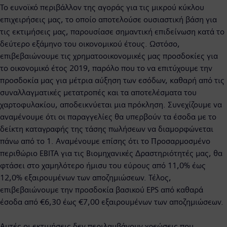
Το ευνοϊκό περιβάλλον της αγοράς για τις μικρού κύκλου
επιχειρήσεις μας, το οποίο αποτελούσε ουσιαστική βάση για
τις εκτιμήσεις μας, παρουσίασε σημαντική επιδείνωση κατά το
δεύτερο εξάμηνο του οικονομικού έτους. Ωστόσο,
επιβεβαιώνουμε τις χρηματοοικονομικές μας προσδοκίες για
το οικονομικό έτος 2019, παρόλο που το να επιτύχουμε την
προσδοκία μας για μέτρια αύξηση των εσόδων, καθαρή από τις
συναλλαγματικές μετατροπές και τα αποτελέσματα του
χαρτοφυλακίου, αποδεικνύεται μια πρόκληση. Συνεχίζουμε να
αναμένουμε ότι οι παραγγελίες θα υπερβούν τα έσοδα με το
δείκτη καταγραφής της τάσης πωλήσεων να διαμορφώνεται
πάνω από το 1. Αναμένουμε επίσης ότι το Προσαρμοσμένο
περιθώριο EBITA για τις Βιομηχανικές Δραστηριότητές μας, θα
φτάσει στο χαμηλότερο ήμισυ του εύρους από 11,0% έως
12,0% εξαιρουμένων των αποζημιώσεων. Τέλος,
επιβεβαιώνουμε την προσδοκία βασικού EPS από καθαρά
έσοδα από €6,30 έως €7,00 εξαιρουμένων των αποζημιώσεων.
Αυτές οι εκτιμήσεις δεν περιλαμβάνουν χρεώσεις που