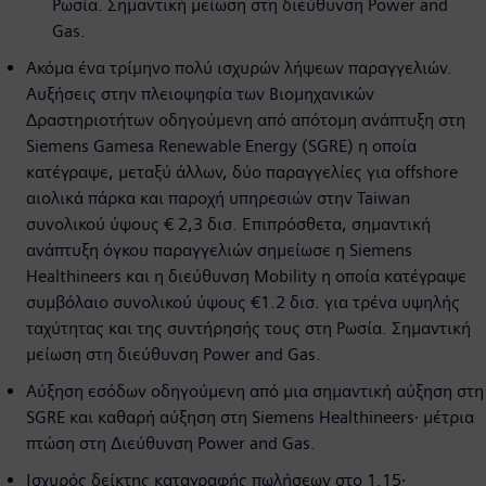
Ρωσία. Σημαντική μείωση στη διεύθυνση Power and
Gas.
Ακόμα ένα τρίμηνο πολύ ισχυρών λήψεων παραγγελιών.
Αυξήσεις στην πλειοψηφία των Βιομηχανικών
Δραστηριοτήτων οδηγούμενη από απότομη ανάπτυξη στη
Siemens Gamesa Renewable Energy (SGRE) η οποία
κατέγραψε, μεταξύ άλλων, δύο παραγγελίες για offshore
αιολικά πάρκα και παροχή υπηρεσιών στην Taiwan
συνολικού ύψους € 2,3 δισ. Επιπρόσθετα, σημαντική
ανάπτυξη όγκου παραγγελιών σημείωσε η Siemens
Healthineers και η διεύθυνση Μobility η οποία κατέγραψε
συμβόλαιο συνολικού ύψους €1.2 δισ. για τρένα υψηλής
ταχύτητας και της συντήρησής τους στη Ρωσία. Σημαντική
μείωση στη διεύθυνση Power and Gas.
Αύξηση εσόδων οδηγούμενη από μια σημαντική αύξηση στη
SGRE και καθαρή αύξηση στη Siemens Healthineers∙ μέτρια
πτώση στη Διεύθυνση Power and Gas.
Ισχυρός δείκτης καταγραφής πωλήσεων στο 1.15∙