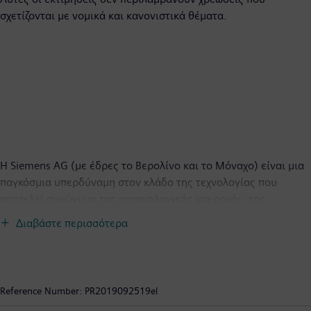
σχετίζονται με νομικά και κανονιστικά θέματα.
Η Siemens AG (με έδρες το Βερολίνο και το Μόναχο) είναι μια
παγκόσμια υπερδύναμη στον κλάδο της τεχνολογίας που
αποτελεί συνώνυμο της μηχανολογικής υπεροχής, της
καινοτομίας, της ποιότητας, της αξιοπιστίας και του διεθνούς
Διαβάστε περισσότερα
χαρακτήρα για πάνω από 170 χρόνια. Με παρουσία σε όλον τον
κόσμο, η εταιρεία εστιάζει στους τομείς της ηλεκτροδότησης,
των αυτοματισμών και της ψηφιοποίησης. Ως ένας από τους
μεγαλύτερους παραγωγούς στον κόσμο ενεργειακά
Reference Number:
PR2019092519el
αποδοτικών τεχνολογιών που συμβάλλουν στην εξοικονόμηση