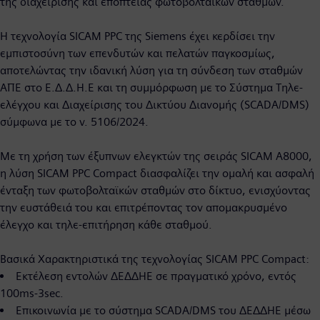
της διαχείρισης και εποπτείας φωτοβολταϊκών σταθμών.
Η τεχνολογία SICAM PPC της Siemens έχει κερδίσει την
εμπιστοσύνη των επενδυτών και πελατών παγκοσμίως,
αποτελώντας την ιδανική λύση για τη σύνδεση των σταθμών
ΑΠΕ στο Ε.Δ.Δ.Η.Ε και τη συμμόρφωση με το Σύστημα Τηλε-
ελέγχου και Διαχείρισης του Δικτύου Διανομής (SCADA/DMS)
σύμφωνα με το ν. 5106/2024.
Με τη χρήση των έξυπνων ελεγκτών της σειράς SICAM A8000,
η λύση SICAM PPC Compact διασφαλίζει την ομαλή και ασφαλή
ένταξη των φωτοβολταϊκών σταθμών στο δίκτυο, ενισχύοντας
την ευστάθειά του και επιτρέποντας τον απομακρυσμένο
έλεγχο και τηλε-επιτήρηση κάθε σταθμού.
Βασικά Χαρακτηριστικά της τεχνολογίας SICAM PPC Compact:
Εκτέλεση εντολών ΔΕΔΔΗΕ σε πραγματικό χρόνο, εντός
100ms-3sec.
Επικοινωνία με το σύστημα SCADA/DMS του ΔΕΔΔΗΕ μέσω