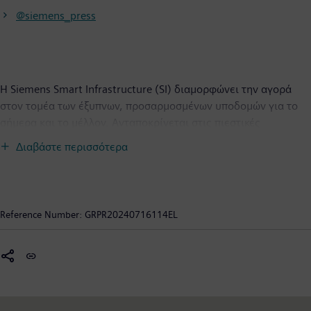
@siemens_press
H Siemens Smart Infrastructure (SI) διαμορφώνει την αγορά
στον τομέα των έξυπνων, προσαρμοσμένων υποδομών για το
σήμερα και το μέλλον. Ανταποκρίνεται στις πιεστικές
προκλήσεις της αστικοποίησης και της κλιματικής αλλαγής,
Διαβάστε περισσότερα
συνδέοντας τα ενεργειακά συστήματα, τα κτήρια και τις
βιομηχανίες. Η SI παρέχει στους πελάτες της ένα
ολοκληρωμένο χαρτοφυλάκιο από μία και μόνη πηγή - με
προϊόντα, συστήματα, λύσεις και υπηρεσίες από την παραγωγή
Reference Number:
GRPR20240716114EL
ενέργειας μέχρι την κατανάλωση. Με ένα όλο και περισσότερο
ψηφιοποιημένο οικοσύστημα, βοηθά τους πελάτες να
θριαμβεύσουν και τις κοινότητες να προοδεύσουν,
συμβάλλοντας ταυτόχρονα στην προστασία του πλανήτη. Η
Siemens Smart Infrastructure έχει την παγκόσμια έδρα της στο
Zug της Ελβετίας. Στις 30 Σεπτεμβρίου 2023, η εταιρεία