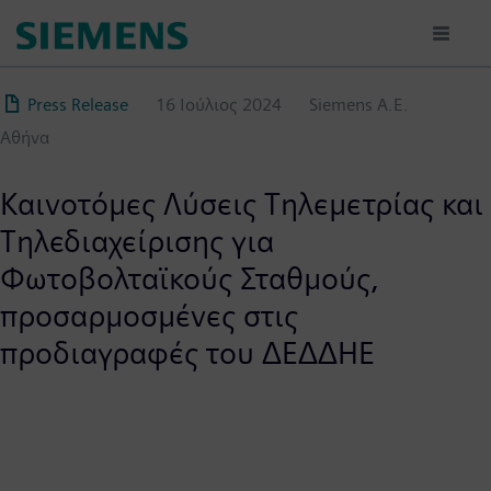
Παράκαμψη
προς
το
κυρίως
Press Release
16 Ιούλιος 2024
Siemens A.Ε.
περιεχόμενο
Αθήνα
Καινοτόμες Λύσεις Τηλεμετρίας και
Τηλεδιαχείρισης για
Φωτοβολταϊκούς Σταθμούς,
προσαρμοσμένες στις
προδιαγραφές του ΔΕΔΔΗΕ