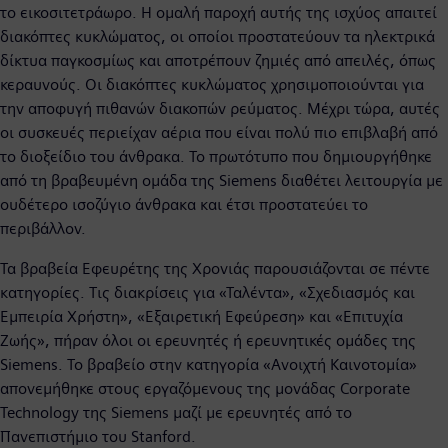
το εικοσιτετράωρο. Η ομαλή παροχή αυτής της ισχύος απαιτεί
διακόπτες κυκλώματος, οι οποίοι προστατεύουν τα ηλεκτρικά
δίκτυα παγκοσμίως και αποτρέπουν ζημιές από απειλές, όπως
κεραυνούς. Οι διακόπτες κυκλώματος χρησιμοποιούνται για
την αποφυγή πιθανών διακοπών ρεύματος. Μέχρι τώρα, αυτές
οι συσκευές περιείχαν αέρια που είναι πολύ πιο επιβλαβή από
το διοξείδιο του άνθρακα. Το πρωτότυπο που δημιουργήθηκε
από τη βραβευμένη ομάδα της Siemens διαθέτει λειτουργία με
ουδέτερο ισοζύγιο άνθρακα και έτσι προστατεύει το
περιβάλλον.
Τα βραβεία Εφευρέτης της Χρονιάς παρουσιάζονται σε πέντε
κατηγορίες. Τις διακρίσεις για «Ταλέντα», «Σχεδιασμός και
Εμπειρία Χρήστη», «Εξαιρετική Εφεύρεση» και «Επιτυχία
Ζωής», πήραν όλοι οι ερευνητές ή ερευνητικές ομάδες της
Siemens. Το βραβείο στην κατηγορία «Ανοιχτή Καινοτομία»
απονεμήθηκε στους εργαζόμενους της μονάδας Corporate
Technology της Siemens μαζί με ερευνητές από το
Πανεπιστήμιο του Stanford.