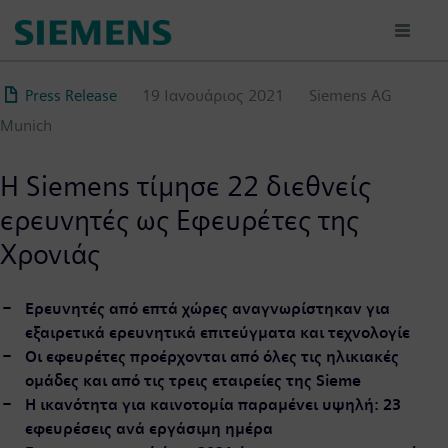
Παράκαμψη
προς
το
κυρίως
Press Release
19 Ιανουάριος 2021
Siemens AG
περιεχόμενο
Munich
Η Siemens τίμησε 22 διεθνείς
ερευνητές ως Εφευρέτες της
Χρονιάς
Ερευνητές από επτά χώρες αναγνωρίστηκαν για
εξαιρετικά ερευνητικά επιτεύγματα και τεχνολογίε
Οι εφευρέτες προέρχονται από όλες τις ηλικιακές
ομάδες και από τις τρεις εταιρείες της
Sieme
Η ικανότητα για καινοτομία παραμένει υψηλή: 23
εφευρέσεις ανά εργάσιμη ημέρα