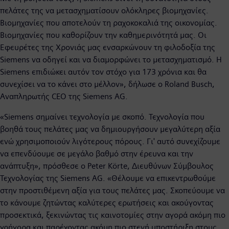
πελάτες της να μετασχηματίσουν ολόκληρες βιομηχανίες.
Βιομηχανίες που αποτελούν τη ραχοκοκαλιά της οικονομίας.
Βιομηχανίες που καθορίζουν την καθημερινότητά μας. Οι
Εφευρέτες της Χρονιάς μας ενσαρκώνουν τη φιλοδοξία της
Siemens να οδηγεί και να διαμορφώνει το μετασχηματισμό. Η
Siemens επιδιώκει αυτόν τον στόχο για 173 χρόνια και θα
συνεχίσει να το κάνει στο μέλλον», δήλωσε ο Roland Busch,
Αναπληρωτής CEO της Siemens AG.
«Siemens σημαίνει τεχνολογία με σκοπό. Τεχνολογία που
βοηθά τους πελάτες μας να δημιουργήσουν μεγαλύτερη αξία
ενώ χρησιμοποιούν λιγότερους πόρους. Γι' αυτό συνεχίζουμε
να επενδύουμε σε μεγάλο βαθμό στην έρευνα και την
ανάπτυξη», πρόσθεσε ο Peter Körte, Διευθύνων Σύμβουλος
Τεχνολογίας της Siemens AG. «Θέλουμε να επικεντρωθούμε
στην προστιθέμενη αξία για τους πελάτες μας. Σκοπεύουμε να
το κάνουμε ζητώντας καλύτερες ερωτήσεις και ακούγοντας
προσεκτικά, ξεκινώντας τις καινοτομίες στην αγορά ακόμη πιο
γρήγορα και παρέχοντας ακόμη πιο στενή υποστήριξη στους