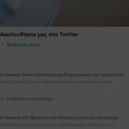
Ακολουθήστε μας στο Twitter
@siemens_press
H Siemens Smart Infrastructure διαμορφώνει την αγορά στον
τομέα των έξυπνων, προσαρμοσμένων υποδομών για το
σήμερα και το μέλλον. Ανταποκρίνεται στις πιεστικές
προκλήσεις της αστικοποίησης και της κλιματικής αλλαγής,
Διαβάστε περισσότερα
συνδέοντας τα ενεργειακά συστήματα, τα κτήρια και τις
βιομηχανίες. Η SI παρέχει στους πελάτες της ένα
ολοκληρωμένο χαρτοφυλάκιο από μία και μόνη πηγή - με
Η Siemens AG (Βερολίνο και Μόναχο) είναι μια παγκόσμια
προϊόντα, συστήματα, λύσεις και υπηρεσίες από την παραγωγή
υπερδύναμη, συνώνυμη της τεχνολογικής υπεροχής, της