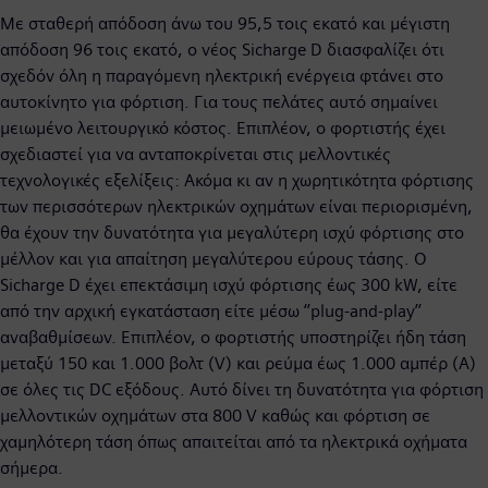
Με σταθερή απόδοση άνω του 95,5 τοις εκατό και μέγιστη
απόδοση 96 τοις εκατό, ο νέος Sicharge D διασφαλίζει ότι
σχεδόν όλη η παραγόμενη ηλεκτρική ενέργεια φτάνει στο
αυτοκίνητο για φόρτιση. Για τους πελάτες αυτό σημαίνει
μειωμένο λειτουργικό κόστος. Επιπλέον, ο φορτιστής έχει
σχεδιαστεί για να ανταποκρίνεται στις μελλοντικές
τεχνολογικές εξελίξεις: Ακόμα κι αν η χωρητικότητα φόρτισης
των περισσότερων ηλεκτρικών οχημάτων είναι περιορισμένη,
θα έχουν την δυνατότητα για μεγαλύτερη ισχύ φόρτισης στο
μέλλον και για απαίτηση μεγαλύτερου εύρους τάσης. Ο
Sicharge D έχει επεκτάσιμη ισχύ φόρτισης έως 300 kW, είτε
από την αρχική εγκατάσταση είτε μέσω ‘’plug-and-play’’
αναβαθμίσεων. Επιπλέον, ο φορτιστής υποστηρίζει ήδη τάση
μεταξύ 150 και 1.000 βολτ (V) και ρεύμα έως 1.000 αμπέρ (Α)
σε όλες τις DC εξόδους. Αυτό δίνει τη δυνατότητα για φόρτιση
μελλοντικών οχημάτων στα 800 V καθώς και φόρτιση σε
χαμηλότερη τάση όπως απαιτείται από τα ηλεκτρικά οχήματα
σήμερα.