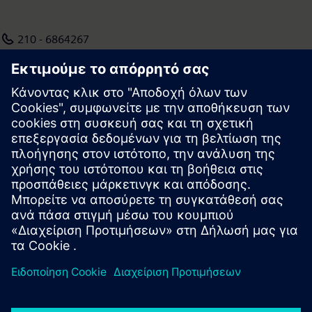
Σεπτεμβρίου 2020. Κατά το χρηματοοικονομικό έτος 2020, που
ολοκληρώθηκε στις 30 Σεπτεμβρίου 2020, τα έσοδα του
210 - 6864267
Ομίλου της Siemens ανήλθαν στα €57.1 δισ. και τα κέρδη στα
elisavet.sachinidou@siemens.com
€4.2 δισ. Στις 30 Σεπτεμβρίου 2020, η εταιρεία απασχολούσε
περίπου 293.000 μόνιμους εργαζομένους παγκοσμίως.
Περισσότερες πληροφορίες είναι διαθέσιμες στο Διαδίκτυο
στη διεύθυνση: www.siemens.com
Press | Company | Siemens
© Siemens 1996 – 2026
Corporate Information
Privacy Policy
Terms of use