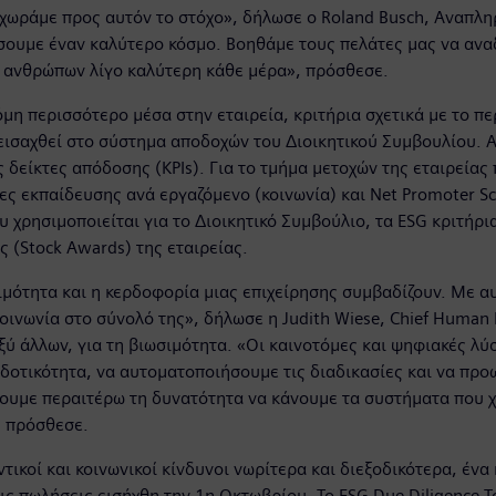
χωράμε προς αυτόν το στόχο», δήλωσε ο Roland Busch, Αναπλ
γήσουμε έναν καλύτερο κόσμο. Βοηθάμε τους πελάτες μας να α
ν ανθρώπων λίγο καλύτερη κάθε μέρα», πρόσθεσε.
η περισσότερο μέσα στην εταιρεία, κριτήρια σχετικά με το πε
ς εισαχθεί στο σύστημα αποδοχών του Διοικητικού Συμβουλίου. 
 δείκτες απόδοσης (KPIs). Για το τμήμα μετοχών της εταιρείας
ες εκπαίδευσης ανά εργαζόμενο (κοινωνία) και Net Promoter Sc
χρησιμοποιείται για το Διοικητικό Συμβούλιο, τα ESG κριτήρι
 (Stock Awards) της εταιρείας.
ιμότητα και η κερδοφορία μιας επιχείρησης συμβαδίζουν. Με 
οινωνία στο σύνολό της», δήλωσε η Judith Wiese, Chief Human R
ύ άλλων, για τη βιωσιμότητα. «Οι καινοτόμες και ψηφιακές λύσ
οδοτικότητα, να αυτοματοποιήσουμε τις διαδικασίες και να πρ
ουμε περαιτέρω τη δυνατότητα να κάνουμε τα συστήματα που χρ
, πρόσθεσε.
τικοί και κοινωνικοί κίνδυνοι νωρίτερα και διεξοδικότερα, έν
ις πωλήσεις εισήχθη την 1η Οκτωβρίου. Το ESG Due Diligence 