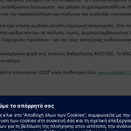
α ανθρώπινα δικαιώματα - και μπορεί να χρησιμοποιηθεί σε ό
η και την παρακολούθηση των κινδύνων και συνδυάζει εσωτερι
ητα έχει επίσης κερδίσει μεγάλη εξωτερική αναγνώριση. Στον π
ιστο αριθμό πόντων σε πολλούς τομείς, συμπεριλαμβανομένης τ
 διαχείρισης προϊόντων - και της νέας κατηγορίας κυβερνοασφ
συνεχόμενη φορά στις εκτενείς Βαθμολογίες MSCI ESG. Το MSCI
τον κόσμο.
bility Information 2020” είναι διαθέσιμες εδώ:
www.siemens.co