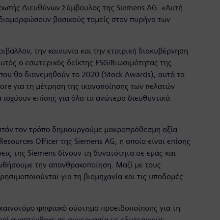
ηρωτής Διευθύνων Σύμβουλος της Siemens AG. «Αυτή
ναδιαμορφώσουν βασικούς τομείς στον πυρήνα των
ριβάλλον, την κοινωνία και την εταιρική διακυβέρνηση
Αυτός ο εσωτερικός δείκτης ESG/Βιωσιμότητας της
 που θα διανεμηθούν το 2020 (Stock Awards), αυτά τα
ore για τη μέτρηση της ικανοποίησης των πελατών
α ισχύουν επίσης για όλα τα ανώτερα διευθυντικά
αυτόν τον τρόπο δημιουργούμε μακροπρόθεσμη αξία -
esources Officer της Siemens AG, η οποία είναι επίσης
εις της Siemens δίνουν τη δυνατότητα σε εμάς και
οωθήσουμε την απανθρακοποίηση. Μαζί με τους
ησιμοποιούνται για τη βιομηχανία και τις υποδομές
α καινοτόμο ψηφιακό σύστημα προειδοποίησης για τη
Tool αναπτύχθηκε σε συνεργασία με εξωτερικούς