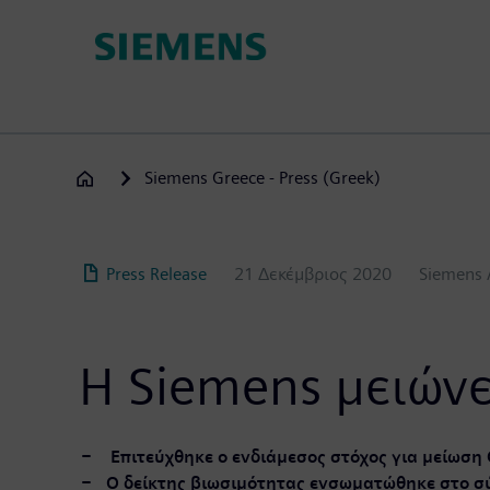
Παράκαμψη
προς
το
κυρίως
περιεχόμενο
Siemens Greece - Press (Greek)
Press Release
21 Δεκέμβριος 2020
Siemens
Η Siemens μειώνε
Επιτεύχθηκε ο ενδιάμεσος στόχος για μείωση
Ο δείκτης βιωσιμότητας ενσωματώθηκε στο σ