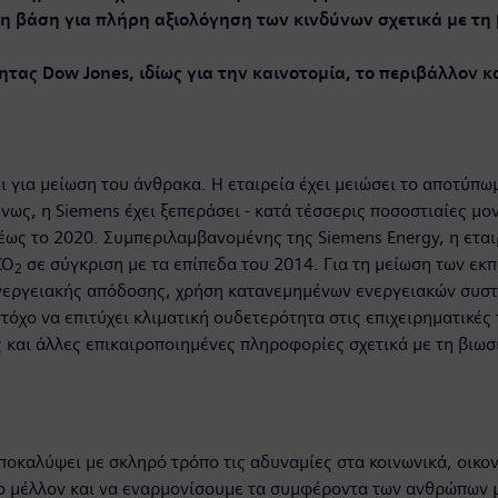
η βάση για πλήρη αξιολόγηση των κινδύνων σχετικά με τη 
τας Dow Jones, ιδίως για την καινοτομία, το περιβάλλον 
ι για μείωση του άνθρακα. Η εταιρεία έχει μειώσει το αποτύπω
ως, η Siemens έχει ξεπεράσει - κατά τέσσερις ποσοστιαίες μονά
 έως το 2020. Συμπεριλαμβανομένης της Siemens Energy, η εταιρ
CO
σε σύγκριση με τα επίπεδα του 2014. Για τη μείωση των εκ
2
νεργειακής απόδοσης, χρήση κατανεμημένων ενεργειακών συστ
όχο να επιτύχει κλιματική ουδετερότητα στις επιχειρηματικές
και άλλες επικαιροποιημένες πληροφορίες σχετικά με τη βιωσ
ι αποκαλύψει με σκληρό τρόπο τις αδυναμίες στα κοινωνικά, οικ
ο μέλλον και να εναρμονίσουμε τα συμφέροντα των ανθρώπων μ