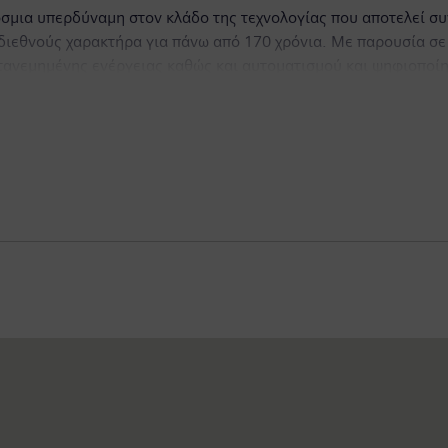
όσμια υπερδύναμη στον κλάδο της τεχνολογίας που αποτελεί σ
υ διεθνούς χαρακτήρα για πάνω από 170 χρόνια. Με παρουσία σε 
τανεμημένης ενέργειας καθώς και αυτοματισμού και ψηφιοποίησ
ιζόμενων εταιρειών Siemens Energy, παγκόσμιας εταιρείας ενέ
νων συγκοινωνιών) για σιδηροδρομικές και οδικές μεταφορές,
ορά υπηρεσιών μεταφοράς επιβατών και εμπορευμάτων. Λόγω τω
althineers AG και Siemens Gamesa Renewable Energy(ως μέρος τ
υπηρεσιών ψηφιακής υγειονομικής περίθαλψης, καθώς και φιλι
το χρηματοοικονομικό έτος 2019 (ολοκληρώθηκε στις 30 Σεπτεμ
τεμβρίου του 2019, η εταιρεία απασχολούσε σχεδόν 385.000 ερ
τη διεύθυνση: www.siemens.com