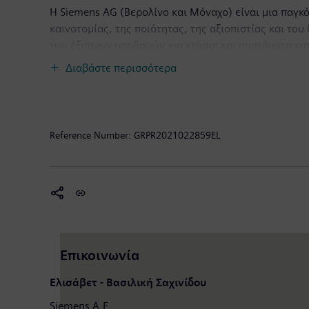
Η Siemens AG (Βερολίνο και Μόναχο) είναι μια παγκ
καινοτομίας, της ποιότητας, της αξιοπιστίας και το
των έξυπνων υποδομών για κτήρια και συστήματα κα
βιομηχανικής παραγωγής. Μέσω των ξεχωριστά διαχειρ
Διαβάστε περισσότερα
κορυφαίου προμηθευτή λύσεων smart mobility (έξυπ
σήμερα και του αύριο καθώς και την παγκόσμια αγ
εισηγμένες στο χρηματιστήριο εταιρείες Siemens He
παγκόσμιος προμηθευτής ιατρικής τεχνολογίας και 
Reference Number:
GRPR2021022859EL
χερσαίας και υπεράκτιας αιολικής ενέργειας. Κατά 
€86,8 δισ. και τα κέρδη στα €5,6 δισ. Στα τέλη Σεπ
πληροφορίες είναι διαθέσιμες στο Διαδίκτυο και σ
Επικοινωνία
Ελισάβετ - Βασιλική Σαχινίδου
Siemens A.Ε.