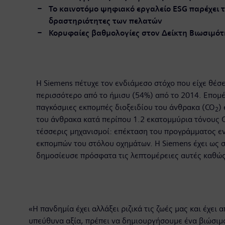
Το καινοτόμο ψηφιακό εργαλείο ESG παρέχει τ
δραστηριότητες των πελατών
Κορυφαίες βαθμολογίες στον Δείκτη Βιωσιμότη
Η Siemens πέτυχε τον ενδιάμεσο στόχο που είχε θέσε
περισσότερο από το ήμισυ (54%) από το 2014. Επομέν
παγκόσμιες εκπομπές διοξειδίου του άνθρακα (CO
)
2
του άνθρακα κατά περίπου 1.2 εκατομμύρια τόνους 
τέσσερις μηχανισμοί: επέκταση του προγράμματος ε
εκπομπών του στόλου οχημάτων. Η Siemens έχει ως στ
δημοσίευσε πρόσφατα τις λεπτομέρειες αυτές καθώς 
«Η πανδημία έχει αλλάξει ριζικά τις ζωές μας και έχε
υπεύθυνα αξία, πρέπει να δημιουργήσουμε ένα βιώσιμ