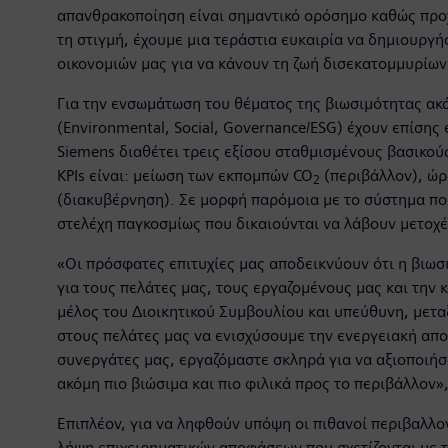
απανθρακοποίηση είναι σημαντικό ορόσημο καθώς προ
τη στιγμή, έχουμε μια τεράστια ευκαιρία να δημιουρ
οικονομιών μας για να κάνουν τη ζωή δισεκατομμυρίω
Για την ενσωμάτωση του θέματος της βιωσιμότητας ακόμ
(Environmental, Social, Governance/ESG) έχουν επίση
Siemens διαθέτει τρεις εξίσου σταθμισμένους βασικούς
KPIs είναι: μείωση των εκπομπών CO
(περιβάλλον), ώρ
2
(διακυβέρνηση). Σε μορφή παρόμοια με το σύστημα που 
στελέχη παγκοσμίως που δικαιούνται να λάβουν μετοχές
«Οι πρόσφατες επιτυχίες μας αποδεικνύουν ότι η βιωσ
για τους πελάτες μας, τους εργαζομένους μας και την κ
μέλος του Διοικητικού Συμβουλίου και υπεύθυνη, μεταξ
στους πελάτες μας να ενισχύσουμε την ενεργειακή απ
συνεργάτες μας, εργαζόμαστε σκληρά για να αξιοποιήσ
ακόμη πιο βιώσιμα και πιο φιλικά προς το περιβάλλον»
Επιπλέον, για να ληφθούν υπόψη οι πιθανοί περιβαλλον
λήψη επιχειρηματικών αποφάσεων που σχετίζονται με τ