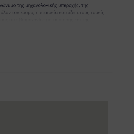
υνώνυμο της μηχανολογικής υπεροχής, της
όλον τον κόσμο, η εταιρεία εστιάζει στους τομείς
ης στις βιομηχανίες μεταποίησης και της
ργειας της Siemens, και της Siemens Mobility,
 η Siemens διαμορφώνει τα συστήματα ενέργειας του
ν πλειοψηφικών ποσοστών συμμετοχής στις
ης Siemens Energy), η Siemens είναι επίσης
κών προς το περιβάλλον λύσεων για την παραγωγή
βρίου 2019), τα έσοδα της Siemens ανήλθαν στα
γαζομένους σε όλο τον κόσμο. Περισσότερες