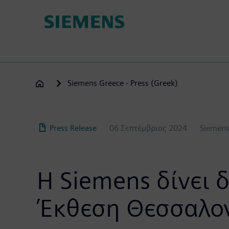
Παράκαμψη
προς
το
κυρίως
περιεχόμενο
Siemens Greece - Press (Greek)
Press Release
06 Σεπτέμβριος 2024
Siemens
Η Siemens δίνει 
Έκθεση Θεσσαλο