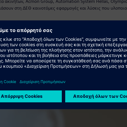
έα ακινήτων, Acmon Group, Automation System Hellas, Olympi
άσουν στη ΔΕΘ καινοτόμες εφαρμογές και λύσεις που υλοποιο
https://assets.new.siemens.com/siemens/assets/api/uuid:ccae23