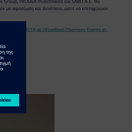
os Group, PRODEA Investments και SABO Α.Ε. θα
ύν με αφοσίωση και συνέπεια, ώστε να επιταχύνουν
64-a5cf-46f9-9518-ab345ae8ee67/Siemens-Events-at-