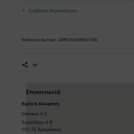
των έξυπνων υποδομών για κτήρια και συστήματα κα
βιομηχανικής παραγωγής. Μέσω των ξεχωριστά διαχειρ
Διαβάστε περισσότερα
κορυφαίου προμηθευτή λύσεων smart mobility (έξυπ
σήμερα και του αύριο καθώς και την παγκόσμια αγ
εισηγμένες στο χρηματιστήριο εταιρείες Siemens He
παγκόσμιος προμηθευτής ιατρικής τεχνολογίας και 
Reference Number:
GRPR20240906118EL
χερσαίας και υπεράκτιας αιολικής ενέργειας. Κατά 
€86,8 δισ. και τα κέρδη στα €5,6 δισ. Στα τέλη Σεπ
πληροφορίες είναι διαθέσιμες στο Διαδίκτυο και σ
Επικοινωνία
Ειρήνη Κουφάκη
Siemens A.Ε.
Αγησιλάου 6-8
151 23 Αμαρούσιο