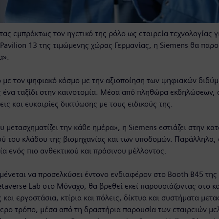
ας εμπράκτως τον ηγετικό της ρόλο ως εταιρεία τεχνολογίας γ
Pavilion 13 της τιμώμενης χώρας Γερμανίας, η Siemens θα παρου
α».
ό με τον ψηφιακό κόσμο με την αξιοποίηση των ψηφιακών διδύμ
 ένα ταξίδι στην καινοτομία. Μέσα από πληθώρα εκδηλώσεων, 
ις και ευκαιρίες δικτύωσης με τους ειδικούς της.
 μετασχηματίζει την κάθε ημέρα», η Siemens εστιάζει στην κατ
ύ του κλάδου της βιομηχανίας και των υποδομών. Παράλληλα, 
α ενός πιο ανθεκτικού και πράσινου μέλλοντος.
αμένεται να προσελκύσει έντονο ενδιαφέρον στο Booth B45 τη
averse Lab στο Μόναχο, θα βρεθεί εκεί παρουσιάζοντας στο κο
 και εργοστάσια, κτίρια και πόλεις, δίκτυα και συστήματα μετ
ότερο τρόπο, μέσα από τη δραστήρια παρουσία των εταιρειών μ