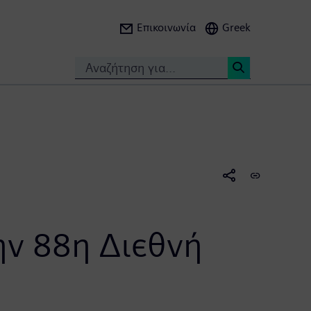
Επικοινωνία
Greek
Search
<
ην 88η Διεθνή