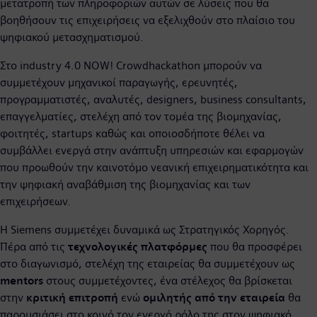
μετατροπή των πληροφοριών αυτών σε λύσεις που θα
βοηθήσουν τις επιχειρήσεις να εξελιχθούν στο πλαίσιο του
ψηφιακού μετασχηματισμού.
Στο industry 4.0 NOW! Crowdhackathon μπορούν να
συμμετέχουν μηχανικοί παραγωγής, ερευνητές,
προγραμματιστές, αναλυτές, designers, business consultants,
επαγγελματίες, στελέχη από τον τομέα της βιομηχανίας,
φοιτητές, startups καθώς και οποιοσδήποτε θέλει να
συμβάλλει ενεργά στην ανάπτυξη υπηρεσιών και εφαρμογών
που προωθούν την καινοτόμο νεανική επιχειρηματικότητα και
την ψηφιακή αναβάθμιση της βιομηχανίας και των
επιχειρήσεων.
Η Siemens συμμετέχει δυναμικά ως Στρατηγικός Χορηγός.
Πέρα από τις
τεχνολογικές πλατφόρμες
που θα προσφέρει
στο διαγωνισμό, στελέχη της εταιρείας θα συμμετέχουν ως
mentors
στους συμμετέχοντες, ένα στέλεχος θα βρίσκεται
στην
κριτική επιτροπή
ενώ
ομιλητής από την εταιρεία
θα
παρουσιάσει στο κοινό τον ενεργό ρόλο της στον ψηφιακό