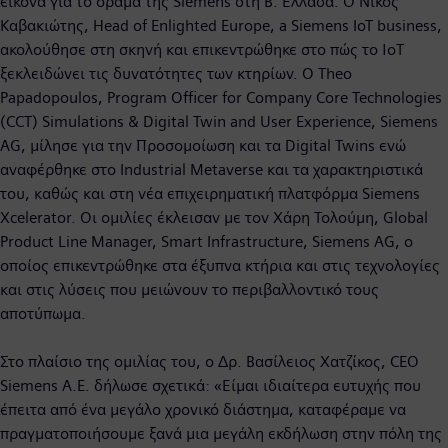
εικόνα για το όραμα της Siemens στη Β. Ελλάδα. Ο Νίκος
Καβακιώτης, Head of Enlighted Europe, a Siemens IoT business,
ακολούθησε στη σκηνή και επικεντρώθηκε στο πώς το ΙοΤ
ξεκλειδώνει τις δυνατότητες των κτηρίων. Ο Theo
Papadopoulos, Program Officer for Company Core Technologies
(CCT) Simulations & Digital Twin and User Experience, Siemens
AG, μίλησε για την Προσομοίωση και τα Digital Twins ενώ
αναφέρθηκε στο Industrial Metaverse και τα χαρακτηριστικά
του, καθώς και στη νέα επιχειρηματική πλατφόρμα Siemens
Xcelerator. Οι ομιλίες έκλεισαν με τον Χάρη Τολούμη, Global
Product Line Manager, Smart Infrastructure, Siemens AG, ο
οποίος επικεντρώθηκε στα έξυπνα κτήρια και στις τεχνολογίες
και στις λύσεις που μειώνουν το περιβαλλοντικό τους
αποτύπωμα.
Στο πλαίσιο της ομιλίας του, ο Δρ. Βασίλειος Χατζίκος, CEO
Siemens A.E. δήλωσε σχετικά: «Είμαι ιδιαίτερα ευτυχής που
έπειτα από ένα μεγάλο χρονικό διάστημα, καταφέραμε να
πραγματοποιήσουμε ξανά μια μεγάλη εκδήλωση στην πόλη της