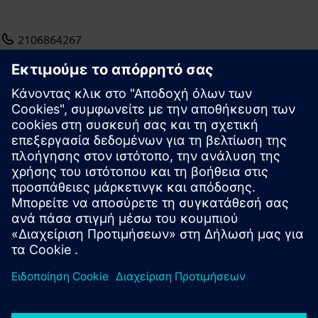
2106864267
eirini.koufaki@siemens.com
Press | Company | Siemens
© Siemens 1996 – 2026
Corporate Information
Privacy Policy
Terms of use