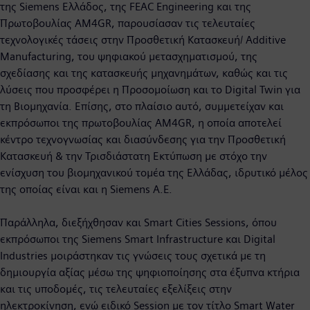
της Siemens Ελλάδος, της FEAC Engineering και της
Πρωτοβουλίας AM4GR, παρουσίασαν τις τελευταίες
τεχνολογικές τάσεις στην Προσθετική Κατασκευή/ Additive
Manufacturing, του ψηφιακού μετασχηματισμού, της
σχεδίασης και της κατασκευής μηχανημάτων, καθώς και τις
λύσεις που προσφέρει η Προσομοίωση και το Digital Twin για
τη Βιομηχανία. Επίσης, στο πλαίσιο αυτό, συμμετείχαν και
εκπρόσωποι της πρωτοβουλίας AM4GR, η οποία αποτελεί
κέντρο τεχνογνωσίας και διασύνδεσης για την Προσθετική
Κατασκευή & την Τρισδιάστατη Εκτύπωση με στόχο την
ενίσχυση του βιομηχανικού τομέα της Ελλάδας, ιδρυτικό μέλος
της οποίας είναι και η Siemens A.E.
Παράλληλα, διεξήχθησαν και Smart Cities Sessions, όπου
εκπρόσωποι της Siemens Smart Infrastructure και Digital
Industries μοιράστηκαν τις γνώσεις τους σχετικά με τη
δημιουργία αξίας μέσω της ψηφιοποίησης στα έξυπνα κτήρια
και τις υποδομές, τις τελευταίες εξελίξεις στην
ηλεκτροκίνηση, ενώ ειδικό Session με τον τίτλο Smart Water