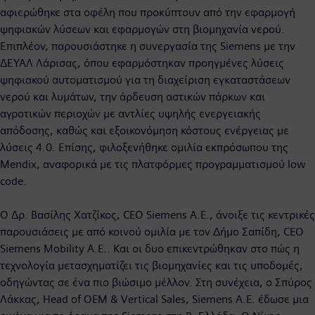
αφιερώθηκε στα οφέλη που προκύπτουν από την εφαρμογή
ψηφιακών λύσεων και εφαρμογών στη βιομηχανία νερού.
Επιπλέον, παρουσιάστηκε η συνεργασία της Siemens με την
ΔΕΥΑΛ Λάρισας, όπου εφαρμόστηκαν προηγμένες λύσεις
ψηφιακού αυτοματισμού για τη διαχείριση εγκαταστάσεων
νερού και λυμάτων, την άρδευση αστικών πάρκων και
αγροτικών περιοχών με αντλίες υψηλής ενεργειακής
απόδοσης, καθώς και εξοικονόμηση κόστους ενέργειας με
λύσεις 4.0. Επίσης, φιλοξενήθηκε ομιλία εκπρόσωπου της
Mendix, αναφορικά με τις πλατφόρμες προγραμματισμού low
code.
Ο Δρ. Βασίλης Χατζίκος, CEO Siemens A.E., άνοιξε τις κεντρικές
παρουσιάσεις με από κοινού ομιλία με τον Δήμο Σαπίδη, CEO
Siemens Mobility A.E.. Και οι δυο επικεντρώθηκαν στο πώς η
τεχνολογία μετασχηματίζει τις βιομηχανίες και τις υποδομές,
οδηγώντας σε ένα πιο βιώσιμο μέλλον. Στη συνέχεια, ο Σπύρος
Λάκκας, Head of OEM & Vertical Sales, Siemens A.E. έδωσε μια