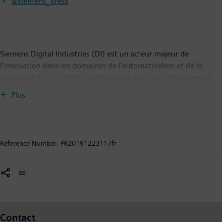
@siemens_press
Siemens Digital Industries (DI) est un acteur majeur de
l’innovation dans les domaines de l’automatisation et de la
digitalisation. En étroite collaboration avec ses partenaires et
ses clients, DI œuvre à la transformation numérique de
Plus
l’industrie manufacturière et de l’industrie des procédés. Son
portefeuille complet de produits, de solutions et de services
permet aux entreprises industrielles de toute taille d’intégrer et
de digitaliser l’ensemble de la chaîne de création de valeur, de
Reference Number:
PR20191223117fr
répondre aux besoins sectoriels les plus divers et d’accroître leur
productivité et leur flexibilité. DI intègre sans cesse de nouvelles
technologies porteuses d’avenir à son offre. Siemens Digital
Industries, qui a son siège à Nuremberg (Allemagne) compte un
effectif de quelque 76 000 salariés dans le monde.
Contact