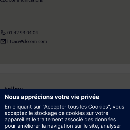
CLC Communications
01 42 93 04 04
l.tcaci@clccom.com
Follow
Espace médias | Entreprise | Siemens