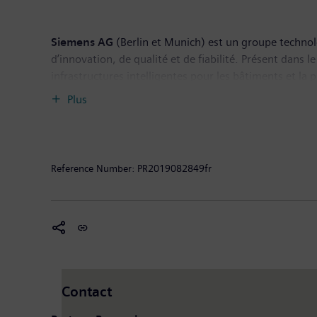
Siemens AG
(Berlin et Munich) est un groupe techno
d’innovation, de qualité et de fiabilité. Présent dans
infrastructures intelligentes pour les bâtiments et la 
l’industrie des procédés. Par ailleurs, Siemens Mobili
Plus
solutions de mobilité intelligente pour le transport d
fournisseur de premier plan de solutions et de servic
terrestre et en mer. Au 30 septembre 2018, date de clô
impôts de 6,1 milliards d’euros. Fin septembre 2018, 
Reference Number:
PR2019082849fr
nous sur Internet à l’adresse :
www.siemens.com
.
Contact