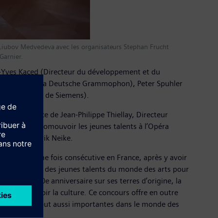
e Liubov Medvedeva avec les organisateurs Stephan Frucht
Garnier.
n-Yves Kaced (Directeur du développement et du
 (Président de la Deutsche Grammophon), Peter Spuhler
 et Culture » de Siemens).
, en présence de Jean-Philippe Thiellay, Directeur
pécial pour promouvoir les jeunes talents à l’Opéra
a déclaré Cedrik Neike.
r la troisième fois consécutive en France, après y avoir
'engage auprès des jeunes talents du monde des arts pour
lébré son 20e anniversaire sur ses terres d’origine, la
 à promouvoir la culture. Ce concours offre en outre
deux qualités tout aussi importantes dans le monde des