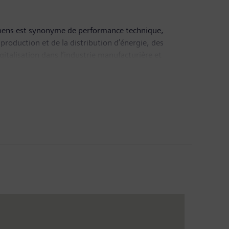
-mens est synonyme de performance technique,
production et de la distribution d’énergie, des
gitalisation dans l’industrie manufacturière et
de ses activités, est un fournisseur majeur de
Siemens Healthineers AG, l’entreprise est également un
ergy propose des solutions durables pour l’éolien
res de 83,0 milliards d’euros pour un bénéfice après
riés. Pour de plus amples informations, retrouvez-