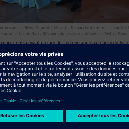
des airs de Bizet, Donizetti, Mozart... De gauche à droite : La lauréat
 France) et Cedrik Neike (Membre du directoire de Siemens AG) au Palais 
ix concurrents devant un jury de cinq personnes composé de Jea
ectrice artistique du Festival de Salzbourg), Clemens Trautmann
uhe) et Stephan Frucht (Directeur artistique du Programme « Arts
ctoire de Siemens AG, et Nicolas Petrovic, CEO de Siemens France
oitié français, je suis ravi que Siemens organise cet événement s
une performance qui relève cette fois-ci du domaine artistique », 
sionnel qui réunit les meilleurs jeunes talents. Il se déroule pou
ntribution d’une entreprise industrielle à la société, Siemens s
ue Nicolas Petrovic, Président de Siemens France. En 2018, il a cé
gagement constant de Siemens à encourager les jeunes talents et
 aspects novateurs et avant-gardistes de la création artistique, 