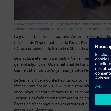
Liubov Medvedeva réalise une performance impressionnante avec 
(Siemens Arts Program), Nicolas Petrovic (Président de Siemens
La jeune et talentueuse soprano s’est imposée face à d
mécénat de l’Opéra national de Paris), Petra Gaich (Dir
(Directeur général du Badisches Staatstheater de Karlsr
Le prix lui a été remis par Cedrik Neike, membre du Dire
général adjoint de l'Opéra national de Paris. « Étant à m
Garnier. Et en tant qu’ingénieur, je salue l’excellence d’
Le Siemens Opera Contest est un concours de chant profes
fêté sa première en 2017. « Soucieux de démontrer la co
encourager la créativité dans tous les domaines », expliq
Turquie. Ces événements sont autant de preuves de l’en
l’occasion d’échanger avec des artistes et d’éclairer des
arts que de l’économie.