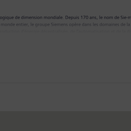
logique de dimension mondiale. Depuis 170 ans, le nom de Sie
 le monde entier, le groupe Siemens opère dans les domaines de la 
production d’énergie décentralisée, de l’automatisation et de la di
ty, une société du groupe bénéficiant d’une autonomie de gestion 
e passagers et de marchandises. Avec sa filiale cotée en bourse 
es destinés au secteur de la santé. Siemens Gamesa Renewable En
ture du dernier exercice, Siemens a enregistré un chiffre d’affai
l’entreprise comptait un effectif mondial de près de 379 000 sala