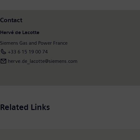
Houston (États-Unis) et forte d’un effectif de plus de 64 000
salariés dans plus de 80 pays, Siemens Gas and Power opère
Contact
dans le monde entier. Depuis déjà plus de 150 ans, l’entreprise
fait figure de leader de l’innovation dans le secteur de l’énergie.
Hervé de Lacotte
Siemens Gas and Power France
+33 6 15 19 00 74
herve.de_lacotte@siemens.com
Related Links