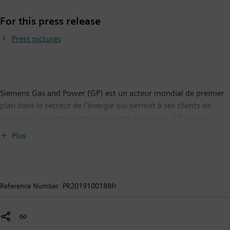
For this press release
Press pictures
Siemens Gas and Power (GP) est un acteur mondial de premier
plan dans le secteur de l’énergie qui permet à ses clients de
répondre à la demande en constante évolution. GP dispose
d’une vaste compétence couvrant l’ensemble de la chaîne de
Plus
création de valeur et d’un portefeuille complet unique destiné
aux fournisseurs d’électricité, aux producteurs d’électricité
indépendants, aux opérateurs de réseaux de transport et de
distribution et aux entreprises de la filière pétrole et gaz. Ses
Reference Number:
PR2019100188fr
produits, solutions et services permettent l’exploitation, le
traitement et le transport de pétrole et de gaz, mais aussi la
production d’électricité dans des centrales ou des unités de
production décentralisées, et le transport d’électricité. Sise à