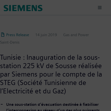
Aller
au
contenu
principal
Press Release
14 juin 2019
Gas and Power
Saint-Denis
Tunisie : Inauguration de la sous-
station 225 kV de Sousse réalisée
par Siemens pour le compte de la
STEG (Société Tunisienne de
l’Electricité et du Gaz)
Une sous-station d’évacuation destinée à fiabiliser
l’interconnexion au réseau d’un des plus puissants