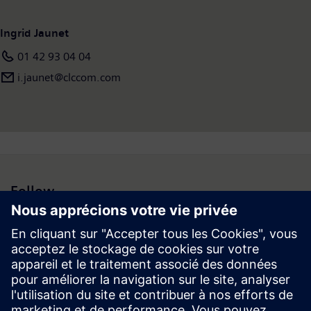
Ingrid Jaunet
01 42 93 04 04
i.jaunet@clccom.com
Follow
Espace médias | Entreprise | Siemens