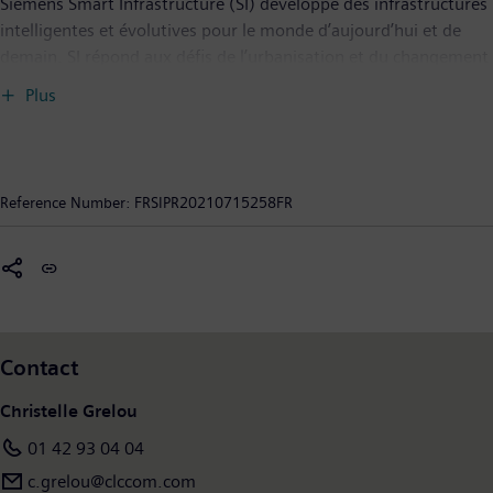
Siemens Smart Infrastructure (SI) développe des infrastructures
intelligentes et évolutives pour le monde d’aujourd’hui et de
demain. SI répond aux défis de l’urbanisation et du changement
climatique en connectant les systèmes d’énergie, les bâtiments
Plus
et les sites industriels grâce à un portefeuille complet et unique
de produits, systèmes, solutions et services, de la production
jusqu’à la consommation d’énergie. Dans un monde toujours
plus digital, SI accompagne ses clients dans leur développement
Reference Number:
FRSIPR20210715258FR
et participe au progrès de la société tout en contribuant à la
protection de la planète : « SI creates environments that care ».
Siemens Smart Infrastructure, dont le siège est localisé à Zoug
(Suisse), compte 69 600 salariés dans le monde.
Contact
Christelle Grelou
01 42 93 04 04
c.grelou@clccom.com