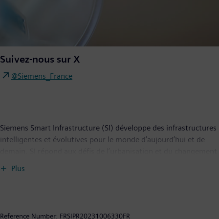
Suivez-nous sur X
@Siemens_France
Siemens Smart Infrastructure (SI) développe des infrastructures
intelligentes et évolutives pour le monde d’aujourd’hui et de
demain. SI répond aux défis de l’urbanisation et du changement
climatique en connectant les systèmes d’énergie, les bâtiments
Plus
et les sites industriels grâce à un portefeuille complet et unique
de produits, systèmes, solutions et services, de la production
jusqu’à la consommation d’énergie. Dans un monde toujours
plus digital, SI accompagne ses clients dans leur développement
Reference Number:
FRSIPR20231006330FR