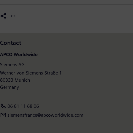
et participe au progrès de la société tout en contribuant à la
protection de la planète. Siemens Smart Infrastructure, dont le
siège est localisé à Zoug (Suisse), emploie 72 700 personnes
dans le monde.
Contact
APCO Worldwide
Siemens AG
Werner-von-Siemens-Straße 1
80333 Munich
Germany
06 81 11 68 06
siemensfrance@apcoworldwide.com