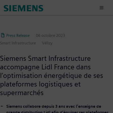
Aller
au
contenu
principal
Press Release
06 octobre 2023
Smart Infrastructure
Vélizy
Siemens Smart Infrastructure
accompagne Lidl France dans
l’optimisation énergétique de ses
plateformes logistiques et
supermarchés
Siemens collabore depuis 3 ans avec l’enseigne de
grande distribution Lidl afin d’équiper ses plateformes