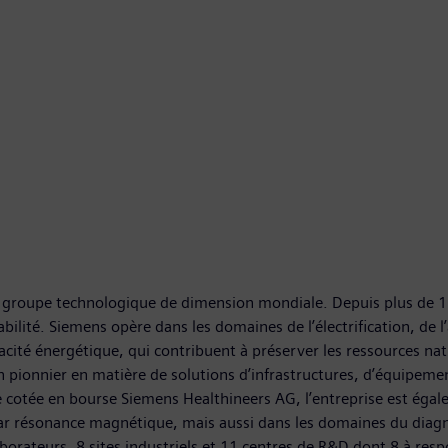
G, groupe technologique de dimension mondiale. Depuis plus de 
bilité. Siemens opère dans les domaines de l’électrification, de 
acité énergétique, qui contribuent à préserver les ressources nat
t un pionnier en matière de solutions d’infrastructures, d’équip
liale cotée en bourse Siemens Healthineers AG, l’entreprise est ég
par résonance magnétique, mais aussi dans les domaines du diagn
aborateurs, 8 sites industriels et 11 centres de R&D dont 8 à re