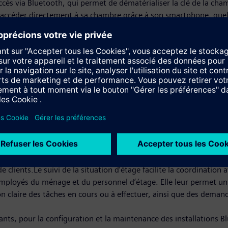
accès via Bluetooth, qui permet de dématérialiser la clé de la cha
si accéder directement à sa chambre grâce à son smartphone, quel
t et personnaliser facilement le confort de sa chambre (tempéra
blette de chevet (grâce au wifi).
res : commandes pré-programmées par la réception, consultation d
ice client
 en facilitant au quotidien la gestion des activités de l’hôtel. P
n hôtelière pour la réception et d’applications mobiles pour le 
 de réception de gérer par exemple les check-in et check-out, l
ommuns comme les salles de conférence ou les espaces fitness. L’ac
 clients.Le suivi de la situation d’étage facilite la coordination a
mployés du ménage et du personnel d’étage. Elle leur permet un s
n claire des tâches en cours ou à effectuer, ainsi que des demande
tants, pour la configuration et la maintenance des installations B