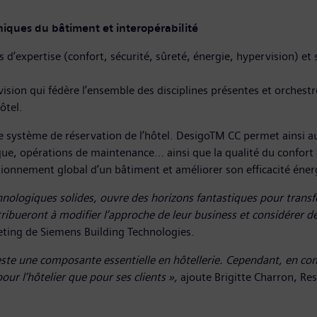
niques du bâtiment et interopérabilité
d’expertise (confort, sécurité, sûreté, énergie, hypervision) et 
sion qui fédère l’ensemble des disciplines présentes et orchestre 
ôtel.
 le système de réservation de l’hôtel. DesigoTM CC permet ainsi a
e, opérations de maintenance… ainsi que la qualité du confort e
tionnement global d’un bâtiment et améliorer son efficacité éner
echnologiques solides, ouvre des horizons fantastiques pour tran
tribueront à modifier l’approche de leur business et considérer d
eting de Siemens Building Technologies.
este une composante essentielle en hôtellerie. Cependant, en com
ur l’hôtelier que pour ses clients »,
ajoute Brigitte Charron, Re