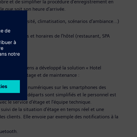
mbre et de simplifier la procédure d’enregistrement en
le que soit son heure d’arrivée.
ture, luminosité, climatisation, scénarios d’ambiance…)
es services et horaires de l’hôtel (restaurant, SPA
our cela, Siemens a développé la solution « Hotel
personnel d’étage et de maintenance :
’envoi des clés numériques sur les smartphones des
cueil et les départs sont simplifiés et le personnel est
vec le service d’étage et l’équipe technique.
uivi de la situation d’étage en temps réel et une
s clients. Elle envoie par exemple des notifications à la
luetooth.