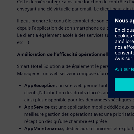
Cette dernière intègre ainsi une fonction de contrôle d’
envoyant une clé virtuelle par email. Le client peut ain
Il peut prendre le contrôle complet de son environnemen
depuis l’application de son smartphone ou depuis une ta
Le client a également accès à des services supplémentai
etc…)
Amélioration de l’efficacité opérationnelle et du serv
Smart Hotel Solution aide également le personnel hôtelier
Manager » : un web serveur composé d’un outil de gestio
AppReception
, un site web permettant au personnel
clients,l’attribution des droits d’accès aux espaces c
ainsi plus disponible pour les demandes spécifiques de
AppService
est une application mobile dédiée aux e
meilleure gestion des opérations avec une priorisatio
réception dès qu’une chambre est prête.
AppMaintenance
, dédiée aux techniciens et exploi