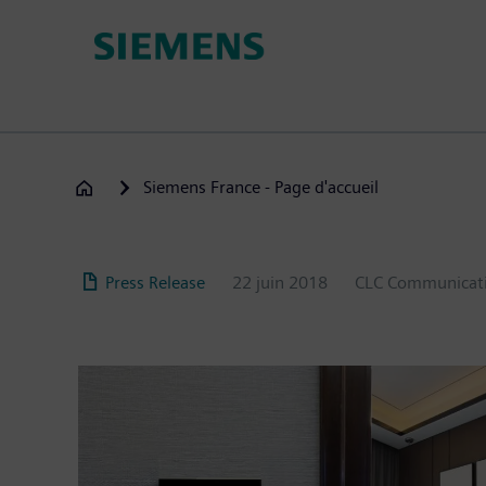
Aller
au
contenu
principal
Siemens France - Page d'accueil
Press Release
22 juin 2018
CLC Communicat