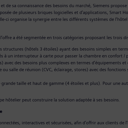
t et de sa connaissance des besoins du marché, Siemens propose 
mposée de plusieurs briques logicielles et d’applications, Smart 
e-ci organise la synergie entre les différents systèmes de l’hôte
s, l’offre a été segmentée en trois catégories proposant les trois 
es structures (hôtels 3 étoiles) ayant des besoins simples en t
à un interrupteur à carte pour passer la chambre en confort / p
es) avec des besoins plus complexes en termes d’équipements et d
ou salle de réunion (CVC, éclairage, stores) avec des fonction
e grande taille et haut de gamme (4 étoiles et plus). Pour une a
 hôtelier peut construire la solution adaptée à ses besoins.
ée
nectées, interactives et sécurisées, afin d’offrir aux clients de l