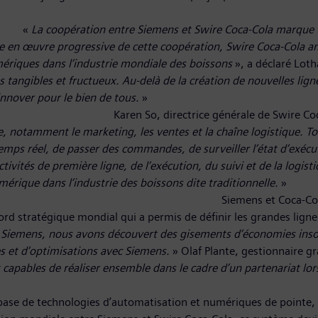
 millions de canett
«
La coopération entre Siemens et Swire Coca-Cola marque u
se en œuvre progressive de cette coopération, Swire Coca-Cola am
mériques dans l’industrie mondiale des boissons
», a déclaré Lot
angibles et fructueux. Au-delà de la création de nouvelles lignes
innover pour le bien de tous.
e de Swire Coca-Cola Co Ltd, a dé
e, notamment le marketing, les ventes et la chaîne logistique. T
temps réel, de passer des commandes, de surveiller l’état d’exéc
tivités de première ligne, de l’exécution, du suivi et de la logi
rique dans l’industrie des boissons dite traditionnelle.
Cross Enterprise Procurem
rd stratégique mondial qui a permis de définir les grandes lignes 
 Siemens, nous avons découvert des gisements d’économies insou
es et d’optimisations avec Siemens.
» Olaf Plante, gestionnaire g
capables de réaliser ensemble dans le cadre d’un partenariat lor
me MIS a été dé
ase de technologies d’automatisation et numériques de pointe, de