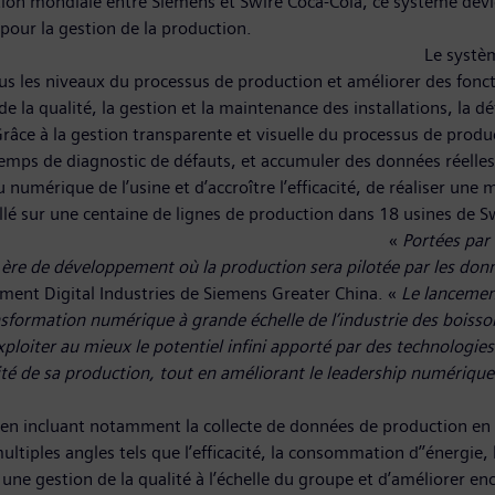
ion mondiale entre Siemens et Swire Coca-Cola, ce système devien
pour la gestion de la production.
 réaliser la collecte, 
ous les niveaux du processus de production et améliorer des fonc
 la qualité, la gestion et la maintenance des installations, la dét
râce à la gestion transparente et visuelle du processus de produc
temps de diagnostic de défauts, et accumuler des données réelles 
 numérique de l’usine et d’accroître l’efficacité, de réaliser une
era installé sur une centaine de lignes de production
«
Portées par
 ère de développement où la production sera pilotée par les don
ement Digital Industries de Siemens Greater China. «
Le lancemen
ransformation numérique à grande échelle de l’industrie des boi
ploiter au mieux le potentiel infini apporté par des technologies
ilité de sa production, tout en améliorant le leadership numérique 
’ave
en incluant notamment la collecte de données de production en te
iples angles tels que l’efficacité, la consommation d’’énergie, la
 gestion de la qualité à l’échelle du groupe et d’améliorer encor