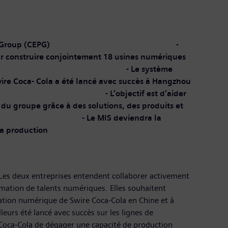
Enterprise Procurement Group (CEPG) -
our construire conjointement 18 usines numériques
tème
wire Coca- Cola a été lancé avec succès à Hangzhou
ines années - L’objectif est d’aider
 du groupe grâce à des solutions, des produits et
re - Le MIS deviendra la
la production
. Les deux entreprises entendent collaborer activement
rmation de talents numériques. Elles souhaitent
ation numérique de Swire Coca-Cola en Chine et à
urs été lancé avec succès sur les lignes de
Coca-Cola de dégager une capacité de production