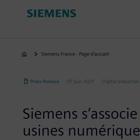
Aller
au
contenu
principal
Siemens France - Page d'accueil
Press Release
07 juin 2021
Digital Industries
Siemens s’associe
usines numériques