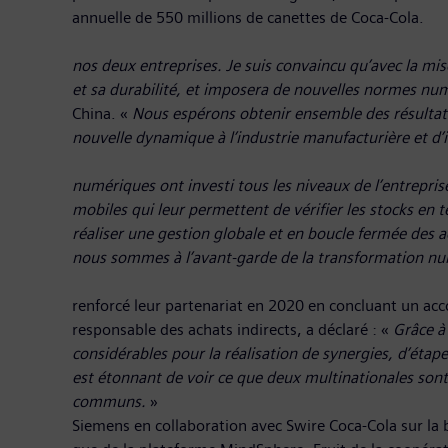
annuelle de 550
nos deux entreprises. Je suis convaincu qu’avec la mi
et sa durabilité, et imposera de nouvelles normes nu
China. «
Nous espérons obtenir ensemble des résultats t
nouvelle dynamique à l’industrie manufacturière et d’
Karen So, directrice général
numériques ont investi tous les niveaux de l’entrepris
mobiles qui leur permettent de vérifier les stocks en 
réaliser une gestion globale et en boucle fermée des ac
nous sommes à l’avant-garde de la transformation numé
Siemens et Coca-Cola 
renforcé leur partenariat en 2020 en concluant un acco
responsable des achats indirects, a déclaré : «
Grâce à
considérables pour la réalisation de synergies, d’étap
est étonnant de voir ce que deux multinationales sont 
communs.
» Le systè
Siemens en collaboration avec Swire Coca-Cola sur la b