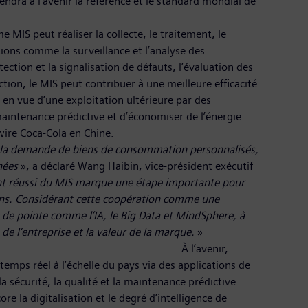
dra à l’avenir la référence et le standard mondial de
le traitement, le
tions comme la surveillance et l’analyse des
ection et la signalisation de défauts, l’évaluation des
tion, le MIS peut contribuer à une meilleure efficacité
en vue d’une exploitation ultérieure par des
 maintenance prédictive et d’économiser de l’énergie.
 dans 18 usines de Swire Coca-Cola en Chine.
 la demande de biens de consommation personnalisés,
nées
», a déclaré Wang Haibin, vice-président exécutif
t réussi du MIS marque une étape importante pour
ssons. Considérant cette coopération comme une
 de pointe comme l’IA, le Big Data et MindSphere, à
de l’entreprise et la valeur de la marque.
»
nir,
mps réel à l’échelle du pays via des applications de
 sécurité, la qualité et la maintenance prédictive.
e la digitalisation et le degré d’intelligence de