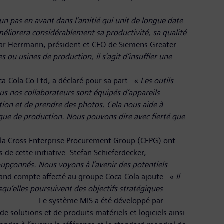
es de Coca-Cola.
n pas en avant dans l’amitié qui unit de longue date
éliorera considérablement sa productivité, sa qualité
har Herrmann, président et CEO de Siemens Greater
 ou usines de production, il s’agit d’insuffler une
»
claré pour sa part : «
Les outils
ous nos collaborateurs sont équipés d’appareils
ution et de prendre des photos. Cela nous aide à
stique de production. Nous pouvons dire avec fierté que
»
ent Group (CEPG) ont
de cette initiative. Stefan Schieferdecker,
pçonnés. Nous voyons à l’avenir des potentiels
rand compte affecté au groupe Coca-Cola ajoute : «
Il
squ’elles poursuivent des objectifs stratégiques
veloppé par
 solutions et de produits matériels et logiciels ainsi