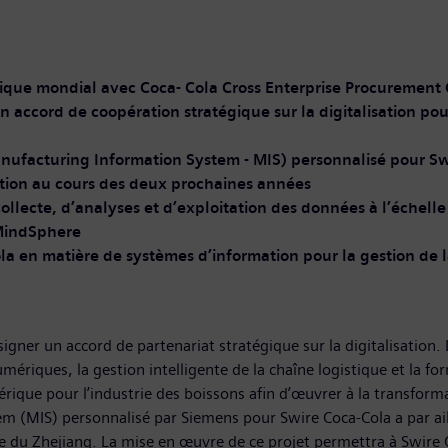
iat stratégique mondial avec Coca- Cola Cross 
n accord de coopération stratégique sur la digitalisation p
e sys
anufacturing Information System - MIS) personnalisé pour S
nes de production au cours des deux procha
lecte, d’analyses et d’exploitation des données à l’échelle
au Big Data, à l’IA et à MindSphe
la en matière de systèmes d’information pour la gestion de 
igner un accord de partenariat stratégique sur la digitalisation
riques, la gestion intelligente de la chaîne logistique et la fo
ique pour l’industrie des boissons afin d’œuvrer à la transform
 (MIS) personnalisé par Siemens pour Swire Coca-Cola a par aille
 du Zhejiang. La mise en œuvre de ce projet permettra à Swire 