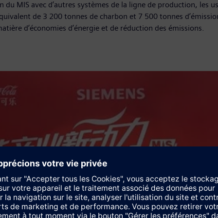
ion du MIS avec d’autres systèmes de la ligne de production, les 
l’équivalent de 3 200 tonnes de charbon et 7 500 tonnes d’émissio
atière d’économies d’énergie et de réduction des émissions.