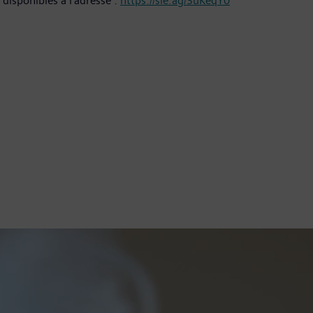
 disponibles à l’adresse :
https://sie.ag/3uKeqY0