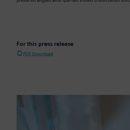
presse en anglais ainsi que des visuels d’illustration sont
For this press release
PDF Download