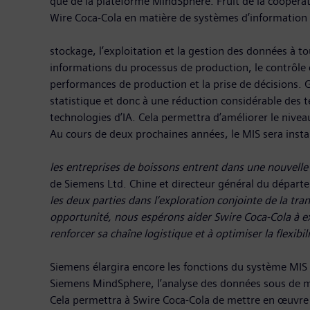
que de la plateforme MindSphere. Fruit de la coopérat
Wire Coca-Cola en matière de systèmes d’information 
Le système MIS peut
stockage, l’exploitation et la gestion des données à t
informations du processus de production, le contrôle de
performances de production et la prise de décisions. G
statistique et donc à une réduction considérable des 
technologies d’IA. Cela permettra d’améliorer le niveau
Au cours de deux prochaines années, le MIS s
les entreprises de boissons entrent dans une nouvelle
de Siemens Ltd. Chine et directeur général du départ
les deux parties dans l’exploration conjointe de la t
opportunité, nous espérons aider Swire Coca-Cola à ex
renforcer sa chaîne logistique et à optimiser la flexib
À l
Siemens élargira encore les fonctions du système MIS 
Siemens MindSphere, l’analyse des données sous de mult
Cela permettra à Swire Coca-Cola de mettre en œuvre une