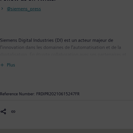
@siemens_press
Siemens Digital Industries (DI) est un acteur majeur de
l’innovation dans les domaines de l’automatisation et de la
digitalisation. En étroite collaboration avec ses partenaires et
ses clients, DI œuvre à la transformation numérique de
Plus
l’industrie manufacturière et de l’industrie des procédés. Son
portefeuille complet de produits, de solutions et de services
permet aux entreprises industrielles de toute taille d’intégrer et
de digitaliser l’ensemble de la chaîne de création de valeur, de
Reference Number:
FRDIPR20210615247FR
répondre aux besoins sectoriels les plus divers et d’accroître leur
productivité et leur flexibilité. DI intègre sans cesse de nouvelles
technologies porteuses d’avenir à son offre. Siemens Digital
Industries, qui a son siège à Nuremberg (Allemagne) compte un
effectif de quelque 76 000 salariés dans le monde.