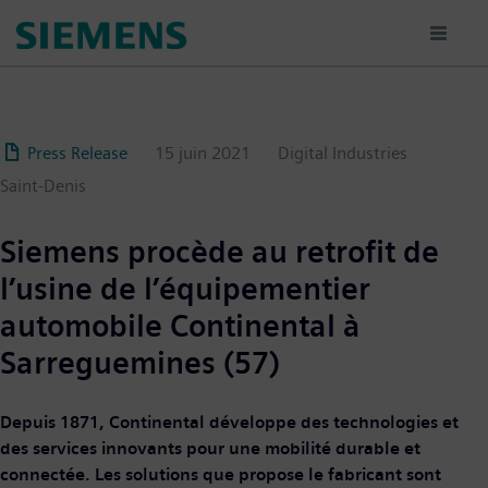
Aller
au
contenu
principal
Press Release
15 juin 2021
Digital Industries
Saint-Denis
Siemens procède au retrofit de
l’usine de l’équipementier
automobile Continental à
Sarreguemines (57)
Depuis 1871, Continental développe des technologies et
des services innovants pour une mobilité durable et
connectée. Les solutions que propose le fabricant sont