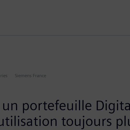
ries
Siemens France
n portefeuille Digita
ilisation toujours pl