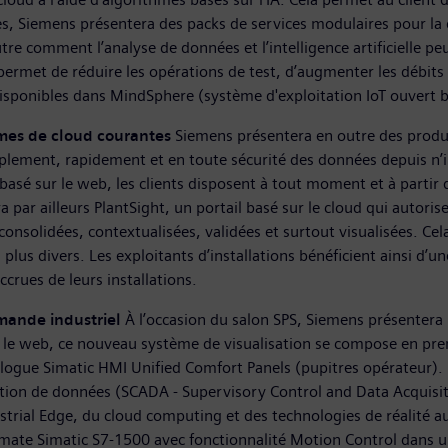
ces, Siemens présentera des packs de services modulaires pour la
 comment l’analyse de données et l’intelligence artificielle peuv
permet de réduire les opérations de test, d’augmenter les débits
sponibles dans MindSphere (système d'exploitation IoT ouvert ba
rmes de cloud courantes
Siemens présentera en outre des produi
plement, rapidement et en toute sécurité des données depuis n’im
asé sur le web, les clients disposent à tout moment et à partir 
ar ailleurs PlantSight, un portail basé sur le cloud qui autorise 
consolidées, contextualisées, validées et surtout visualisées. Ce
us divers. Les exploitants d’installations bénéficient ainsi d’une
ccrues de leurs installations.
mande industriel
À l’occasion du salon SPS, Siemens présentera 
sur le web, ce nouveau système de visualisation se compose en pre
ogue Simatic HMI Unified Comfort Panels (pupitres opérateur). Il 
ion de données (SCADA - Supervisory Control and Data Acquisitio
strial Edge, du cloud computing et des technologies de réalité 
mate Simatic S7-1500 avec fonctionnalité Motion Control dans u