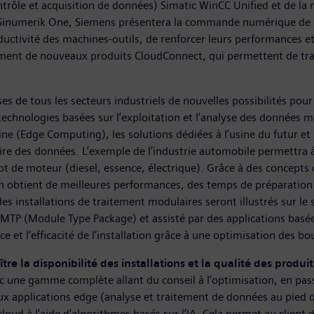
ontrôle et acquisition de données) Simatic WinCC Unified et de l
Sinumerik One, Siemens présentera la commande numérique de l’èr
ductivité des machines-outils, de renforcer leurs performances et
ement de nouveaux produits CloudConnect, qui permettent de tran
ses de tous les secteurs industriels de nouvelles possibilités pou
technologies basées sur l’exploitation et l’analyse des données mas
ne (Edge Computing), les solutions dédiées à l’usine du futur et
aire des données. L’exemple de l’industrie automobile permettr
t de moteur (diesel, essence, électrique). Grâce à des concepts 
 on obtient de meilleures performances, des temps de préparatio
es installations de traitement modulaires seront illustrés sur le 
MTP (Module Type Package) et assisté par des applications basée
 et l’efficacité de l’installation grâce à une optimisation des
ître la disponibilité des installations et la qualité des produit
 une gamme complète allant du conseil à l’optimisation, en pas
 aux applications edge (analyse et traitement de données au pied
oud à l’aide d’algorithmes basés sur l’IA. Cela permet au client d