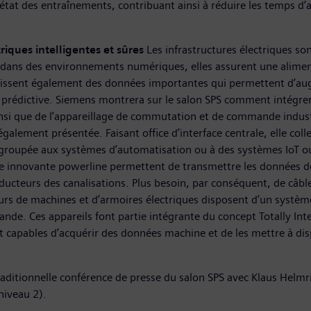
état des entraînements, contribuant ainsi à réduire les temps d’
triques intelligentes et sûres
Les infrastructures électriques s
 dans des environnements numériques, elles assurent une alimenta
rnissent également des données importantes qui permettent d’augm
 prédictive. Siemens montrera sur le salon SPS comment intégre
nsi que de l’appareillage de commutation et de commande indust
ement présentée. Faisant office d’interface centrale, elle collec
groupée aux systèmes d’automatisation ou à des systèmes IoT o
ie innovante powerline permettent de transmettre les données d
conducteurs des canalisations. Plus besoin, par conséquent, de c
cteurs de machines et d’armoires électriques disposent d’un systè
de. Ces appareils font partie intégrante du concept Totally Int
ment capables d’acquérir des données machine et de les mettre à d
aditionnelle conférence de presse du salon SPS avec Klaus Helm
 niveau 2).