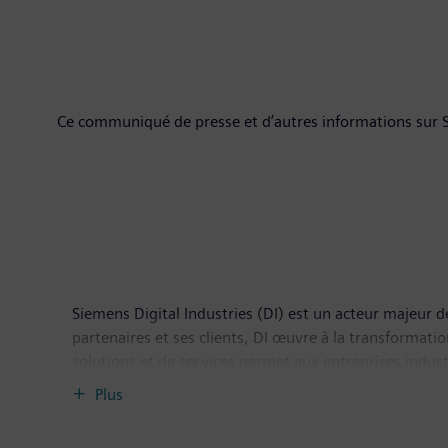
Ce communiqué de presse et d’autres informations sur S
Siemens Digital Industries (DI) est un acteur majeur de
partenaires et ses clients, DI œuvre à la transformati
solutions et de services permet aux entreprises industr
sectoriels les plus divers et d’accroître leur productiv
Plus
Industries, qui a son siège à Nuremberg (Allemagne) 