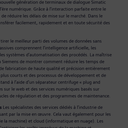
a nouvelle génération de terminaux de dialogue Simatic
e numérique. Grâce à l’interaction parfaite entre le
 de réduire les délais de mise sur le marché. Dans le
sférer facilement, rapidement et en toute sécurité des
r tirer le meilleur parti des volumes de données sans
sives comprennent l’intelligence artificielle, les
 les systèmes d’automatisation des procédés. La maîtrise
a à Siemens de montrer comment réduire les temps de
de fabrication de haute qualité et précision entièrement
n plus courts et des processus de développement et de
stand à l’aide d’un séparateur centrifuge « plug and
s sur le web et des services numériques basés sur
 boucles de régulation et des programmes de maintenance.
s
Les spécialistes des services dédiés à l’industrie de
sant par la mise en œuvre. Cela vaut également pour les
 de la machine) et cloud (informatique en nuage). Les
’anticiper les arrêts imprévus de la machine et