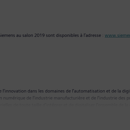
iemens au salon 2019 sont disponibles à l’adresse :
www.siemen
 l’innovation dans les domaines de l’automatisation et de la digit
on numérique de l’industrie manufacturière et de l’industrie des 
ielles de toute taille d’intégrer et de digitaliser l’ensemble de 
ité et leur flexibilité. DI intègre sans cesse de nouvelles technolo
compte un effectif de quelque 75 000 salariés dans le monde.