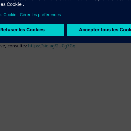
Network aux professionnels de santé, aux concepteurs et aux fournisseur
ive, consultez
https://sie.ag/2UCg7Gq