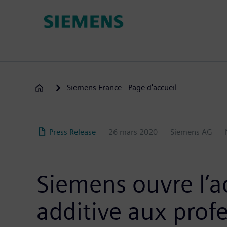
Aller
au
contenu
principal
Siemens France - Page d'accueil
Press Release
26 mars 2020
Siemens AG
Siemens ouvre l’a
additive aux prof