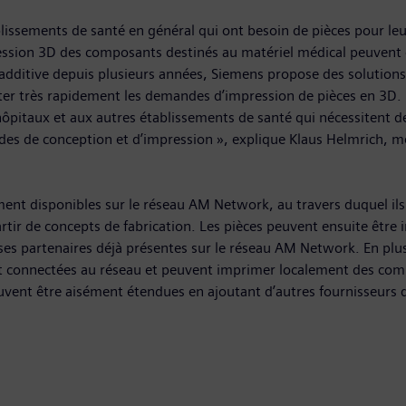
blissements de santé en général qui ont besoin de pièces pour leu
pression 3D des composants destinés au matériel médical peuvent
additive depuis plusieurs années, Siemens propose des solutions 
raiter très rapidement les demandes d’impression de pièces en 3D.
ôpitaux et aux autres établissements de santé qui nécessitent d
es de conception et d’impression », explique Klaus Helmrich, m
ment disponibles sur le réseau AM Network, au travers duquel il
rtir de concepts de fabrication. Les pièces peuvent ensuite être
ises partenaires déjà présentes sur le réseau AM Network. En pl
connectées au réseau et peuvent imprimer localement des compo
ent être aisément étendues en ajoutant d’autres fournisseurs d