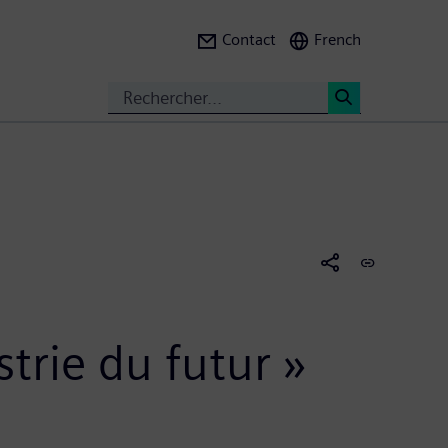
Contact
French
Search
<
strie du futur »