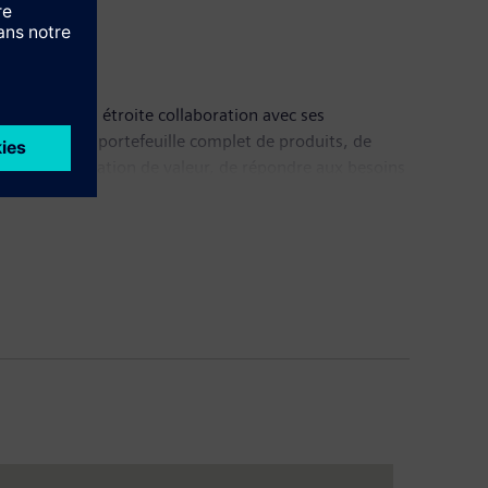
alisation. En étroite collaboration avec ses
procédés. Son portefeuille complet de produits, de
la chaîne de création de valeur, de répondre aux besoins
gies porteuses d’avenir à son offre. Siemens Digital