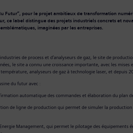
e du Futur”, pour le projet ambitieux de transformation numér
, ce label distingue des projets industriels concrets et nov
 emblématiques, imaginées par les entreprises.
ndustries de process et d’analyseurs de gaz, le site de producti
ées, le site a connu une croissance importante, avec les mises e
 température, analyseurs de gaz à technologie laser, et depuis
sine du futur avec :
nfirmation automatique des commandes et élaboration du plan de p
ation de ligne de production qui permet de simuler la production 
me Energie Management, qui permet le pilotage des équipements é