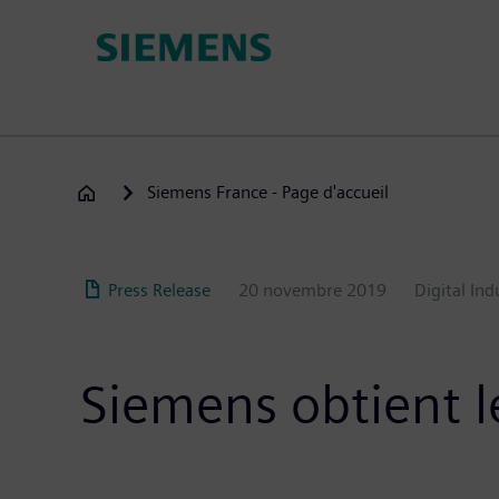
Aller
au
contenu
principal
Siemens France - Page d'accueil
Press Release
20 novembre 2019
Digital Ind
Siemens obtient le