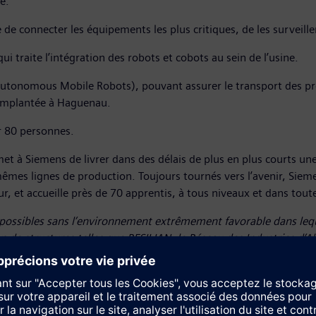
e.
e de connecter les équipements les plus critiques, de les surveill
ui traite l’intégration des robots et cobots au sein de l’usine.
utonomous Mobile Robots), pouvant assurer le transport des prod
 implantée à Haguenau.
ur 80 personnes.
et à Siemens de livrer dans des délais de plus en plus courts un
 mêmes lignes de production. Toujours tournés vers l’avenir, Siem
r, et accueille près de 70 apprentis, à tous niveaux et dans toutes
té possibles sans l’environnement extrêmement favorable dans le
on de structures telles que RESILIAN, le Réseau des Industries d
r du site Siemens de Haguenau.