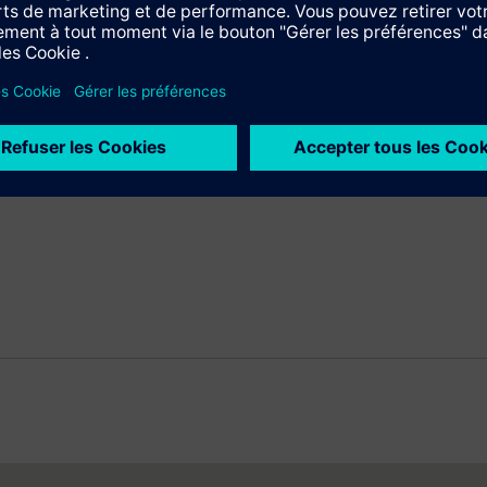
 l’innovation dans les domaines de l’automatisation et de la digit
on numérique de l’industrie manufacturière et de l’industrie des 
ielles de toute taille d’intégrer et de digitaliser l’ensemble de 
ité et leur flexibilité. DI intègre sans cesse de nouvelles technolo
compte un effectif de quelque 76 000 salariés dans le monde.