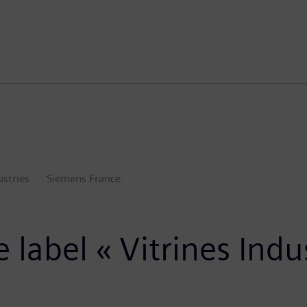
ustries
Siemens France
 label « Vitrines Indu