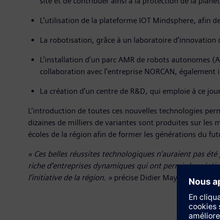
site et de contribuer ainsi à la protection de la planèt
L’utilisation de la plateforme IOT Mindsphere, afin d
La robotisation, grâce à un laboratoire d’innovation q
L’installation d’un parc AMR de robots autonomes (A
collaboration avec l’entreprise NORCAN, également
La création d’un centre de R&D, qui emploie à ce jo
L’introduction de toutes ces nouvelles technologies perm
dizaines de milliers de variantes sont produites sur les
écoles de la région afin de former les générations du futu
« Ces belles réussites technologiques n’auraient pas é
riche d’entreprises dynamiques qui ont permis la créati
l’initiative de la région. »
précise Didier Mayer, directeu