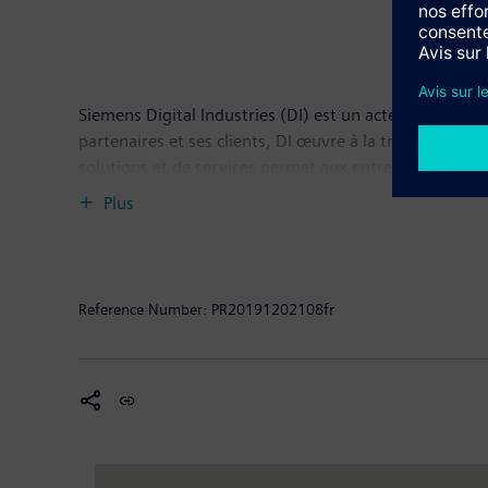
Siemens Digital Industries (DI) est un acteur majeur de
partenaires et ses clients, DI œuvre à la transformati
solutions et de services permet aux entreprises industr
sectoriels les plus divers et d’accroître leur productiv
Plus
Industries, qui a son siège à Nuremberg (Allemagne) 
Reference Number:
PR20191202108fr