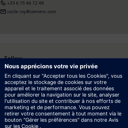
+33 6 15 46 72 48
cecile.roy@siemens.com
Follow
Espace médias | Entreprise | Siemens
© Siemens 1996 – 2026
Information corporate
Vie privée