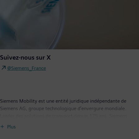
Suivez-nous sur X
@Siemens_France
Siemens Mobility est une entité juridique indépendante de
Siemens AG, groupe technologique d’envergure mondiale.
Leader des solutions de transport depuis 175 ans, Siemens
Mobility innove en permanence dans tout son portefeuille
Plus
produit : le matériel roulant, les automatismes et
l’électrification ferroviaires, un portefeuille complet de logiciels,