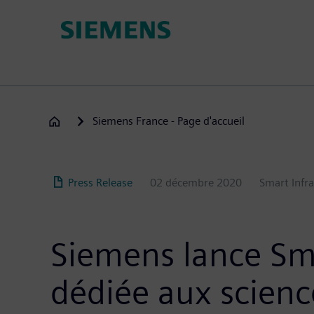
Aller
au
contenu
principal
Siemens France - Page d'accueil
Press Release
02 décembre 2020
Smart Infr
Siemens lance Sma
dédiée aux science