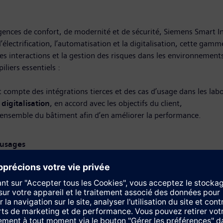
ences de confort, de modernité et de sécurité, Siemens Smart I
’électrification, l’automatisation et la digitalisation, cette ga
les interactions et la gestion des risques dans les environnement
iliers essentiels :
t compte des intégrations tierces et des cas d’usage dans les lab
digitalisation
, en accord avec les objectifs du client,
’ensemble du bâtiment afin d’en améliorer la performance.
 usages
omporte 2 parties :
lote et adapte toutes les installations techniques et de sécurité (
ecte les normes GMP et 21 CFR Part11. Pour répondre aux besoins
 paramètres critiques (débit d’air, pression ambiante, particules 
ccéder à tous les détails du système en un clic.