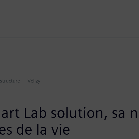
astructure
Vélizy
rt Lab solution, sa n
s de la vie