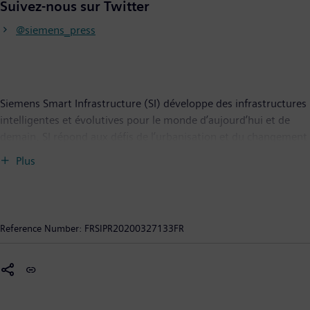
Suivez-nous sur Twitter
@siemens_press
Siemens Smart Infrastructure (SI) développe des infrastructures
intelligentes et évolutives pour le monde d’aujourd’hui et de
demain. SI répond aux défis de l’urbanisation et du changement
climatique en connectant les systèmes d’énergie, les bâtiments
Plus
et les sites industriels grâce à un portefeuille complet et unique
de produits, systèmes, solutions et services, de la production
jusqu’à la consommation d’énergie. Dans un monde toujours
plus digital, SI accompagne ses clients dans leur développement
Reference Number:
FRSIPR20200327133FR
et participe au progrès de la société tout en contribuant à la
protection de la planète : « SI creates environments that care ».
Siemens Smart Infrastructure, dont le siège est localisé à Zoug
(Suisse), compte 72 000 salariés dans le monde.