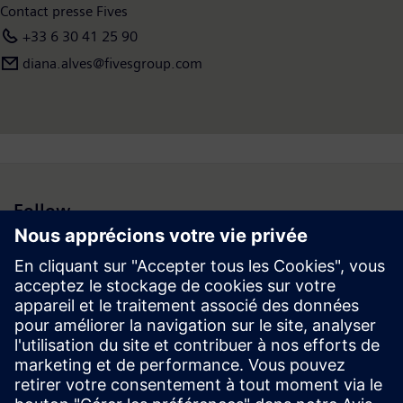
Contact presse Fives
+33 6 30 41 25 90
diana.alves@fivesgroup.com
Follow
Espace médias | Entreprise | Siemens
© Siemens 1996 – 2026
Information corporate