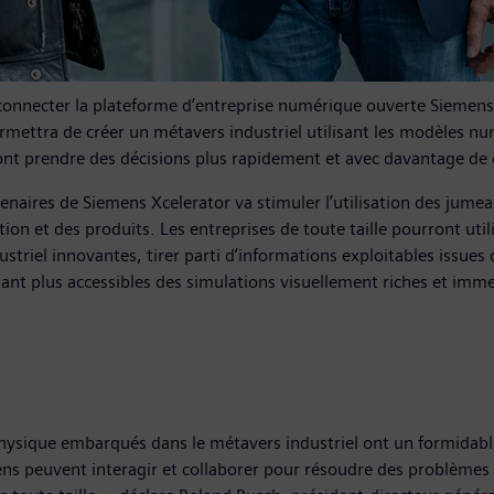
onnecter la plateforme d’entreprise numérique ouverte Siemens X
ttra de créer un métavers industriel utilisant les modèles num
ont prendre des décisions plus rapidement et avec davantage de 
enaires de Siemens Xcelerator va stimuler l’utilisation des jume
ction et des produits. Les entreprises de toute taille pourront 
striel innovantes, tirer parti d’informations exploitables issues 
ndant plus accessibles des simulations visuellement riches et imme
hysique embarqués dans le métavers industriel ont un formidabl
ens peuvent interagir et collaborer pour résoudre des problèmes 