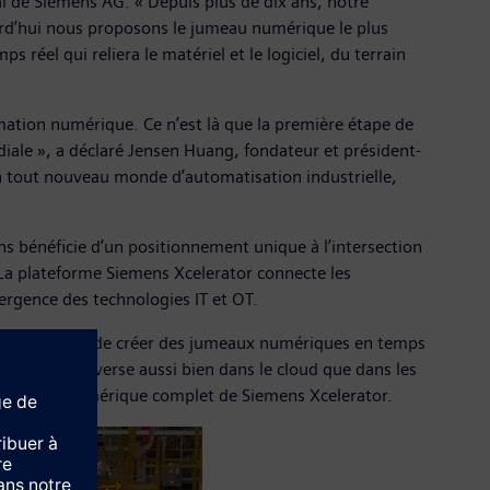
ral de Siemens AG. « Depuis plus de dix ans, notre
ourd’hui nous proposons le jumeau numérique le plus
el qui reliera le matériel et le logiciel, du terrain
mation numérique. Ce n’est là que la première étape de
diale », a déclaré Jensen Huang, fondateur et président-
n tout nouveau monde d’automatisation industrielle,
s bénéficie d’un positionnement unique à l’intersection
 La plateforme Siemens Xcelerator connecte les
vergence des technologies IT et OT.
 première fois de créer des jumeaux numériques en temps
igence d’Omniverse aussi bien dans le cloud que dans les
 le jumeau numérique complet de Siemens Xcelerator.