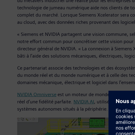
du métavers industriel une réalité pour les entreprises 
technologie de jumeau numérique aide nos clients de tou
complet du marché. Lorsque Siemens Xcelerator sera conn
au cloud, avec des données riches provenant des logicie
« Siemens et NVIDIA partagent une vision commune, selo
notre effort commun pour concrétiser cette vision pour n
directeur général de NVIDIA. « La connexion à Siemens 
bâti à l’aide des solutions mécaniques, électriques, logi
Ce partenariat associe des technologies et des écosystè
du monde réel et du monde numérique et à celle des tec
domaines mécanique, électrique et logiciel dans l’ense
NVIDIA Omniverse
est un moteur de monde virtuel indus
réel d’une fidélité parfaite.
NVIDIA AI
, utilisé par plus 
systèmes autonomes situés à la périphérie. NVIDIA Omni