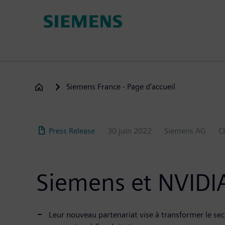
Aller
au
contenu
principal
Siemens France - Page d'accueil
Press Release
30 juin 2022
Siemens AG
C
Siemens et NVIDIA
Leur nouveau partenariat vise à transformer le sec