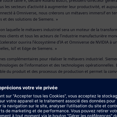
de toute taille », déclare Roland Busch, président-directeur géné
s les secteurs d’activité à augmenter leur productivité, et auj
ecté à Omniverse, nous créerons un métavers immersif en temps ré
ls et des solutions de Siemens. »
n laquelle le métavers industriel sera un moteur de la transfor
os clients et tous les acteurs de l’industrie manufacturière mon
Xcelerator ouvrira l’écosystème d’IA et Omniverse de NVIDIA à u
cielles, IoT et Edge de Siemens. »
mes complémentaires pour réaliser le métavers industriel. Siemen
hnologies de l’information et des technologies opérationnelles.
mble du produit et des processus de production et permet la con
triel physiquement simulé et basé sur l’IA, qui permet pour la
de 25 000 entreprises dans le monde entier, est le moteur d’intell
verse et AI sont les moteurs de calcul idéals pour représenter