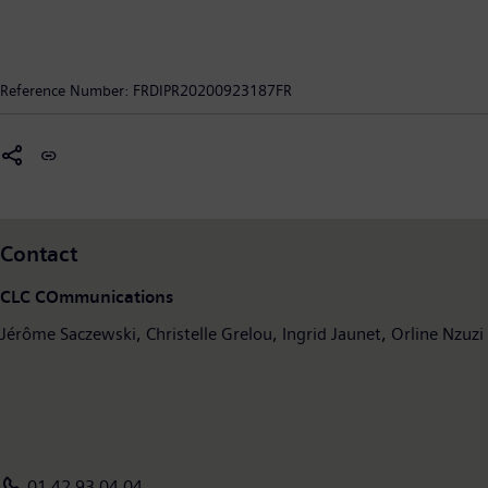
portefeuille complet de produits, de solutions et de services
permet aux entreprises industrielles de toute taille d’intégrer et
de digitaliser l’ensemble de la chaîne de création de valeur, de
Reference Number:
FRDIPR20200923187FR
répondre aux besoins sectoriels les plus divers et d’accroître leur
productivité et leur flexibilité. DI intègre sans cesse de nouvelles
technologies porteuses d’avenir à son offre. Siemens Digital
Industries, qui a son siège à Nuremberg (Allemagne) compte un
effectif de quelque 76 000 salariés dans le monde.
Contact
CLC COmmunications
Jérôme Saczewski, Christelle Grelou, Ingrid Jaunet, Orline Nzuzi
01 42 93 04 04