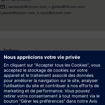
j.saczewski@clccom.com, c.grelou@clccom.com,
i.jaunet@clccom.com, o.nzuzi@clccom.com
Follow
Espace médias | Entreprise | Siemens
© Siemens 1996 – 2026
Information corporate