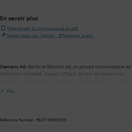
En savoir plus
Téléchargez le communiqué en pdf
Suivez-nous sur Twitter : @Siemens_press
Siemens AG
(Berlin et Munich) est un groupe technologique de
dimension mondiale. Depuis 170 ans, le nom de Siemens est
synonyme de performance technique, d’innovation, de qualité
et de fiabilité. Présent partout dans le monde, le groupe
Plus
Siemens opère dans les domaines de l’électrification, de
l’automatisation et de la digitalisation. Siemens compte parmi
les principaux fournisseurs de technologies à haute efficacité
énergétique, qui contribuent à préserver les ressources
Reference Number:
PR2019090553fr
naturelles. L’entreprise est un des acteurs majeurs dans la
production, le transport et la distribution d’énergie et un