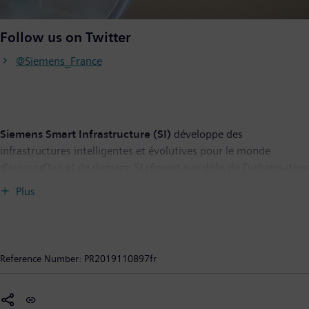
Follow us on Twitter
@Siemens_France
Siemens Smart Infrastructure (SI)
développe des
infrastructures intelligentes et évolutives pour le monde
d’aujourd’hui et de demain. SI répond aux défis de l’urbanisation
et du changement climatique en connectant les systèmes
Plus
d’énergie, les bâtiments et les sites industriels grâce à un
portefeuille complet et unique de produits, systèmes, solutions
et services, de la production jusqu’à la consommation d’énergie.
Dans un monde toujours plus digital, SI accompagne ses clients
Reference Number:
PR2019110897fr
dans leur développement et participe au progrès de la société
tout en contribuant à la protection de la planète : « SI creates
environments that care ». Siemens Smart Infrastructure, dont le