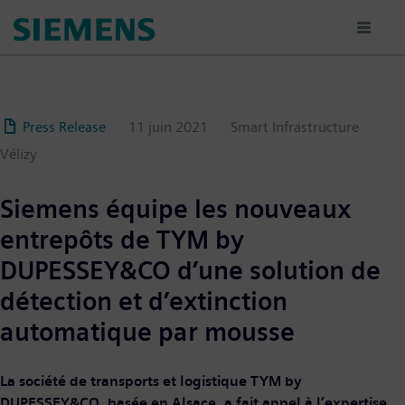
Aller
au
contenu
principal
Press Release
11 juin 2021
Smart Infrastructure
Vélizy
Siemens équipe les nouveaux
entrepôts de TYM by
DUPESSEY&CO d’une solution de
détection et d’extinction
automatique par mousse
La société de transports et logistique TYM by
DUPESSEY&CO, basée en Alsace, a fait appel à l’expertise