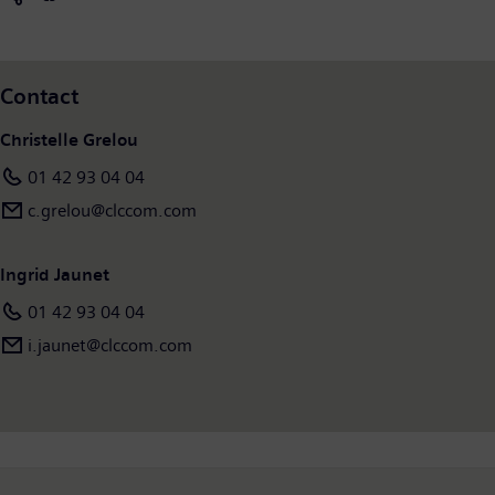
(Suisse), compte 69 600 salariés dans le monde.
Contact
Christelle Grelou
01 42 93 04 04
c.grelou@clccom.com
Ingrid Jaunet
01 42 93 04 04
i.jaunet@clccom.com