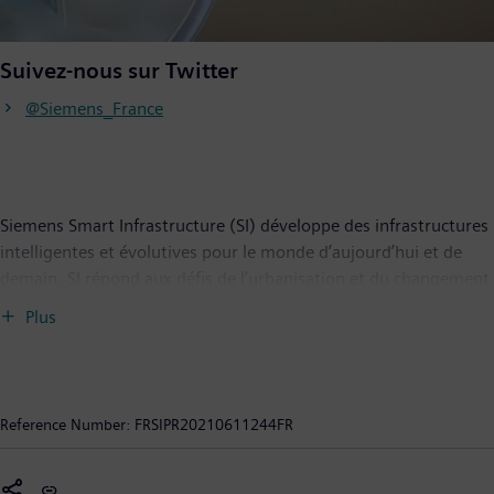
Suivez-nous sur Twitter
@Siemens_France
Siemens Smart Infrastructure (SI) développe des infrastructures
intelligentes et évolutives pour le monde d’aujourd’hui et de
demain. SI répond aux défis de l’urbanisation et du changement
climatique en connectant les systèmes d’énergie, les bâtiments
Plus
et les sites industriels grâce à un portefeuille complet et unique
de produits, systèmes, solutions et services, de la production
jusqu’à la consommation d’énergie. Dans un monde toujours
plus digital, SI accompagne ses clients dans leur développement
Reference Number:
FRSIPR20210611244FR
et participe au progrès de la société tout en contribuant à la
protection de la planète : « SI creates environments that care ».
Siemens Smart Infrastructure, dont le siège est localisé à Zoug