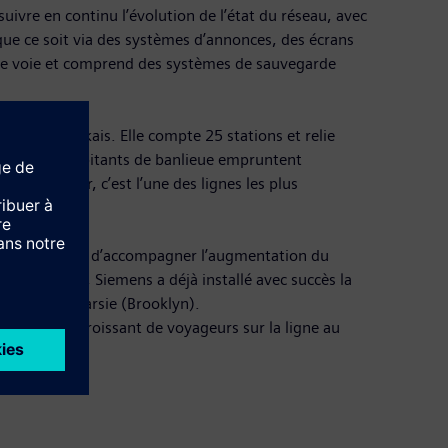
uivre en continu l’évolution de l’état du réseau, avec
que ce soit via des systèmes d’annonces, des écrans
s de voie et comprend des systèmes de sauvegarde
ro new-yorkais. Elle compte 25 stations et relie
e nombreux habitants de banlieue empruntent
rs par jour, c’est l’une des lignes les plus
passagers. Afin d’accompagner l’augmentation du
vard Line, Siemens a déjà installé avec succès la
msburg et Canarsie (Brooklyn).
 un nombre croissant de voyageurs sur la ligne au