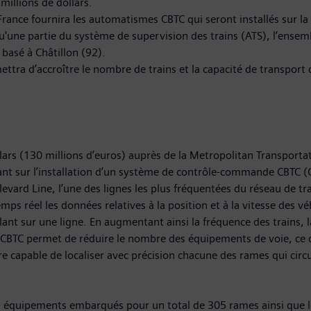
illions de dollars.
France fournira les automatismes CBTC qui seront installés sur la
u'une partie du système de supervision des trains (ATS), l’ense
asé à Châtillon (92).
ttra d’accroître le nombre de trains et la capacité de transport d
ars (130 millions d’euros) auprès de la Metropolitan Transportat
tant sur l’installation d’un système de contrôle-commande CBTC 
evard Line, l’une des lignes les plus fréquentées du réseau de tr
mps réel les données relatives à la position et à la vitesse des v
ulant sur une ligne. En augmentant ainsi la fréquence des trains
e CBTC permet de réduire le nombre des équipements de voie, ce
e capable de localiser avec précision chacune des rames qui circul
 équipements embarqués pour un total de 305 rames ainsi que le