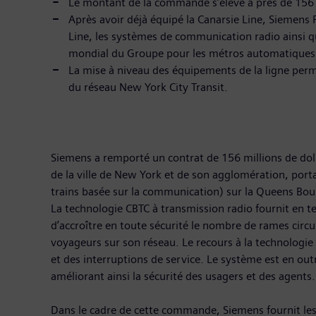
Le montant de la commande s’élève à près de 156 m
Après avoir déjà équipé la Canarsie Line, Siemens 
Line, les systèmes de communication radio ainsi q
mondial du Groupe pour les métros automatiques b
La mise à niveau des équipements de la ligne perme
du réseau New York City Transit.
Siemens a remporté un contrat de 156 millions de doll
de la ville de New York et de son agglomération, por
trains basée sur la communication) sur la Queens Boul
La technologie CBTC à transmission radio fournit en te
d’accroître en toute sécurité le nombre de rames circ
voyageurs sur son réseau. Le recours à la technologi
et des interruptions de service. Le système est en outr
améliorant ainsi la sécurité des usagers et des agents.
Dans le cadre de cette commande, Siemens fournit les