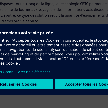
disposés tout au long de la ligne, la technologie CBTC permet de s
sibilité de fournir aux voyageurs des informations actualisées, 
. En outre, ce type de solution réduit la quantité d’équipement
d’améliorer la fiabilité.
ulevard Line est la deuxième plus longue ligne du réseau de mét
 du Queens, aux principaux quartiers d’affaires de Manhattan. D
de travail. Avec un trafic voyageurs dépassant les 250 000 passage
 100 ans, est emprunté chaque jour par plus de 5,5 millions de 
anence. En dehors du nouveau système destiné à la Queens Boule
TA, qui relie le quartier de Chelsea (Manhattan) à ceux de Willia
pu faire face à l’augmentation de la fréquentation et transporter