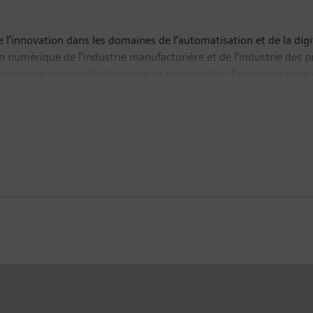
 l’innovation dans les domaines de l’automatisation et de la digit
on numérique de l’industrie manufacturière et de l’industrie des 
ielles de toute taille d’intégrer et de digitaliser l’ensemble de 
ité et leur flexibilité. DI intègre sans cesse de nouvelles technolo
compte un effectif de quelque 76 000 salariés dans le monde.