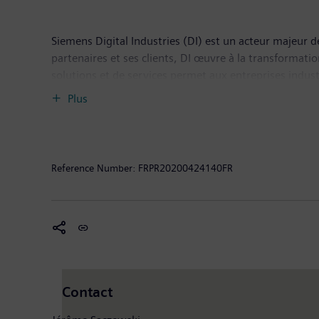
Siemens Digital Industries (DI) est un acteur majeur de
partenaires et ses clients, DI œuvre à la transformati
solutions et de services permet aux entreprises industr
sectoriels les plus divers et d’accroître leur productiv
Plus
Industries, qui a son siège à Nuremberg (Allemagne) 
Reference Number:
FRPR20200424140FR
Contact