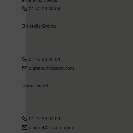
Jérôme Saczewski
01 42 93 04 04
Christelle Grelou
01 42 93 04 04
c.grelou@clccom.com
Ingrid Jaunet
01 42 93 04 04
i.jaunet@clccom.com