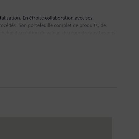
alisation. En étroite collaboration avec ses
procédés. Son portefeuille complet de produits, de
la chaîne de création de valeur, de répondre aux besoins
gies porteuses d’avenir à son offre. Siemens Digital