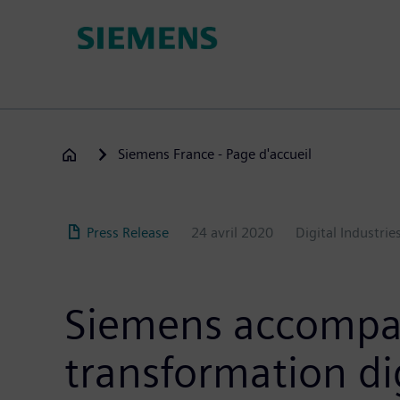
Aller
au
contenu
principal
Siemens France - Page d'accueil
Press Release
24 avril 2020
Digital Industrie
Siemens accompag
transformation di