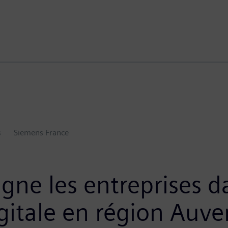
s
Siemens France
ne les entreprises da
gitale en région Auv