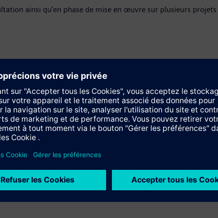
tation ainsi qu’en phase de mise en œuvre sur plusieurs projets 