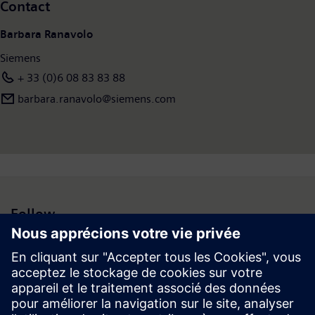
Contact
Barbara Ranavolo
Siemens
+ 33 (0)6 08 83 83 88
barbara.ranavolo@siemens.com
Follow
Espace médias | Entreprise | Siemens