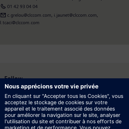
01 42 93 04 04
c.grelou@clccom.com, i.jaunet@clccom.com,
l.tcaci@clccom.com
Follow
Espace médias | Entreprise | Siemens
© Siemens 1996 – 2026