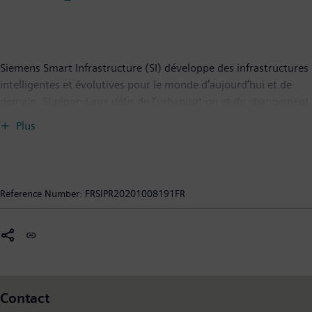
Siemens Smart Infrastructure (SI) développe des infrastructures
intelligentes et évolutives pour le monde d’aujourd’hui et de
demain. SI répond aux défis de l’urbanisation et du changement
climatique en connectant les systèmes d’énergie, les bâtiments
Plus
et les sites industriels grâce à un portefeuille complet et unique
de produits, systèmes, solutions et services, de la production
jusqu’à la consommation d’énergie. Dans un monde toujours
plus digital, SI accompagne ses clients dans leur développement
Reference Number:
FRSIPR20201008191FR
et participe au progrès de la société tout en contribuant à la
protection de la planète : « SI creates environments that care ».
Siemens Smart Infrastructure, dont le siège est localisé à Zoug
(Suisse), compte 72 000 salariés dans le monde.
Contact