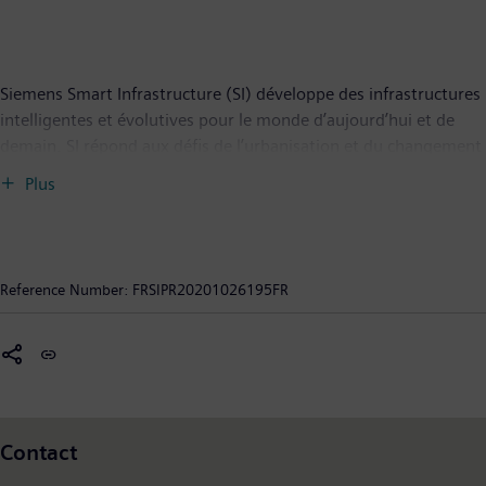
Siemens Smart Infrastructure (SI) développe des infrastructures
intelligentes et évolutives pour le monde d’aujourd’hui et de
demain. SI répond aux défis de l’urbanisation et du changement
climatique en connectant les systèmes d’énergie, les bâtiments
Plus
et les sites industriels grâce à un portefeuille complet et unique
de produits, systèmes, solutions et services, de la production
jusqu’à la consommation d’énergie. Dans un monde toujours
plus digital, SI accompagne ses clients dans leur développement
Reference Number:
FRSIPR20201026195FR
et participe au progrès de la société tout en contribuant à la
protection de la planète : « SI creates environments that care ».
Siemens Smart Infrastructure, dont le siège est localisé à Zoug
(Suisse), compte 72 000 salariés dans le monde.
Contact