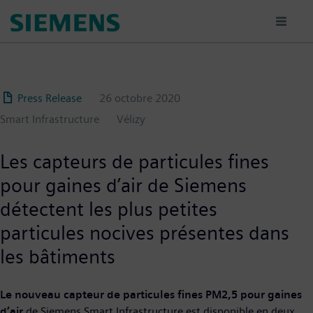
Aller
au
contenu
principal
Press Release
26 octobre 2020
Smart Infrastructure
Vélizy
Les capteurs de particules fines
pour gaines d’air de Siemens
détectent les plus petites
particules nocives présentes dans
les bâtiments
Le nouveau capteur de particules fines PM2,5 pour gaines
d’air
de Siemens Smart Infrastructure est disponible en deux