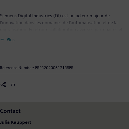
Siemens Digital Industries (DI) est un acteur majeur de
l’innovation dans les domaines de l’automatisation et de la
digitalisation. En étroite collaboration avec ses partenaires et
ses clients, DI œuvre à la transformation numérique de
Plus
l’industrie manufacturière et de l’industrie des procédés. Son
portefeuille complet de produits, de solutions et de services
permet aux entreprises industrielles de toute taille d’intégrer et
de digitaliser l’ensemble de la chaîne de création de valeur, de
Reference Number:
FRPR20200617158FR
répondre aux besoins sectoriels les plus divers et d’accroître leur
productivité et leur flexibilité. DI intègre sans cesse de nouvelles
technologies porteuses d’avenir à son offre. Siemens Digital
Industries, qui a son siège à Nuremberg (Allemagne) compte un
effectif de quelque 76 000 salariés dans le monde.
Contact
Julia Kauppert