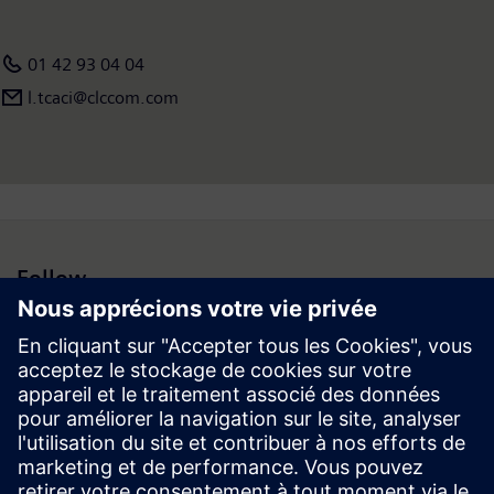
01 42 93 04 04
l.tcaci@clccom.com
Follow
Espace médias | Entreprise | Siemens
© Siemens 1996 – 2026