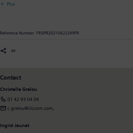
climatique en connectant les systèmes d’énergie, les bâtiments
Plus
et les sites industriels grâce à un portefeuille complet et unique
de produits, systèmes, solutions et services, de la production
jusqu’à la consommation d’énergie. Dans un monde toujours
plus digital, SI accompagne ses clients dans leur développement
Reference Number:
FRSIPR20210622249FR
et participe au progrès de la société tout en contribuant à la
protection de la planète : « SI creates environments that care ».
Siemens Smart Infrastructure, dont le siège est localisé à Zoug
(Suisse), compte 69 600 salariés dans le monde.
Contact
Christelle Grelou
01 42 93 04 04
c.grelou@clccom.com,
Ingrid Jaunet