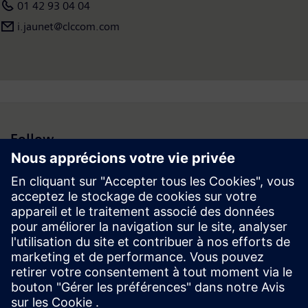
01 42 93 04 04
i.jaunet@clccom.com
Follow
Espace médias | Entreprise | Siemens
© Siemens 1996 – 2026
Information corporate
Vie privée